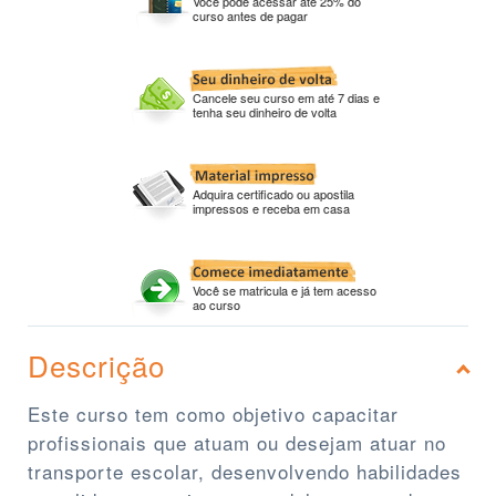
Você pode acessar até 25% do
curso antes de pagar
Cancele seu curso em até 7 dias e
tenha seu dinheiro de volta
Adquira certificado ou apostila
impressos e receba em casa
Você se matricula e já tem acesso
ao curso
Descrição
Este curso tem como objetivo capacitar
profissionais que atuam ou desejam atuar no
transporte escolar, desenvolvendo habilidades