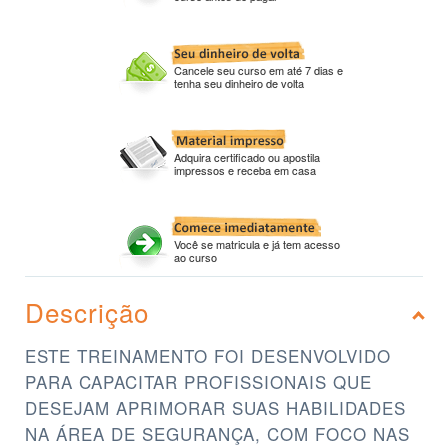
Cancele seu curso em até 7 dias e
tenha seu dinheiro de volta
Adquira certificado ou apostila
impressos e receba em casa
Você se matricula e já tem acesso
ao curso
Descrição
ESTE TREINAMENTO FOI DESENVOLVIDO
PARA CAPACITAR PROFISSIONAIS QUE
DESEJAM APRIMORAR SUAS HABILIDADES
NA ÁREA DE SEGURANÇA, COM FOCO NAS