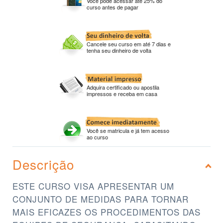
Você pode acessar até 25% do
curso antes de pagar
Cancele seu curso em até 7 dias e
tenha seu dinheiro de volta
Adquira certificado ou apostila
impressos e receba em casa
Você se matricula e já tem acesso
ao curso
Descrição
ESTE CURSO VISA APRESENTAR UM
CONJUNTO DE MEDIDAS PARA TORNAR
MAIS EFICAZES OS PROCEDIMENTOS DAS