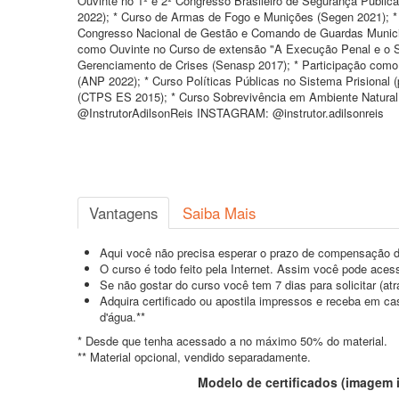
Ouvinte no 1º e 2º Congresso Brasileiro de Segurança Públic
2022); * Curso de Armas de Fogo e Munições (Segen 2021); *
Congresso Nacional de Gestão e Comando de Guardas Munici
como Ouvinte no Curso de extensão "A Execução Penal e o Si
Gerenciamento de Crises (Senasp 2017); * Participação como O
(ANP 2022); * Curso Políticas Públicas no Sistema Prisiona
(CTPS ES 2015); * Curso Sobrevivência em Ambiente Natural
@InstrutorAdilsonReis INSTAGRAM: @instrutor.adilsonreis
Vantagens
Saiba Mais
Aqui você não precisa esperar o prazo de compensação d
O curso é todo feito pela Internet. Assim você pode acess
Se não gostar do curso você tem 7 dias para solicitar (a
Adquira certificado ou apostila impressos e receba em c
d'água.**
* Desde que tenha acessado a no máximo 50% do material.
** Material opcional, vendido separadamente.
Modelo de certificados (imagem il