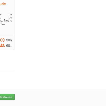
s de
res de
gado de
o: Neste
i...
30h
60+