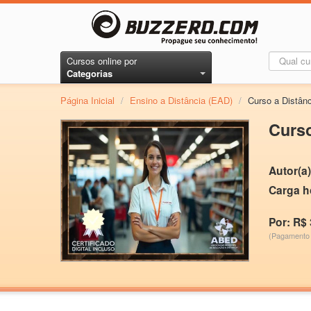
Cursos online por
Categorias
Página Inicial
/
Ensino a Distância (EAD)
/
Curso a Dist
Curs
Autor(a)
Carga h
Por: R$ 
(Pagamento 