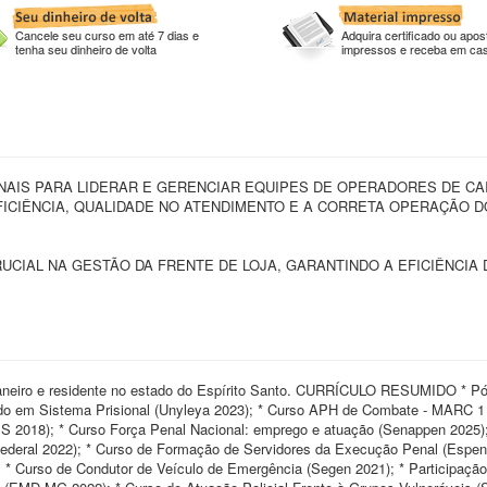
Cancele seu curso em até 7 dias e
Adquira certificado ou apost
tenha seu dinheiro de volta
impressos e receba em ca
NAIS PARA LIDERAR E GERENCIAR EQUIPES DE OPERADORES DE CA
FICIÊNCIA, QUALIDADE NO ATENDIMENTO E A CORRETA OPERAÇÃO 
CIAL NA GESTÃO DA FRENTE DE LOJA, GARANTINDO A EFICIÊNCIA 
eiro e residente no estado do Espírito Santo. CURRÍCULO RESUMIDO * Pó
do em Sistema Prisional (Unyleya 2023); * Curso APH de Combate - MARC 
ES 2018); * Curso Força Penal Nacional: emprego e atuação (Senappen 2025);
 Federal 2022); * Curso de Formação de Servidores da Execução Penal (Espen
); * Curso de Condutor de Veículo de Emergência (Segen 2021); * Participaç