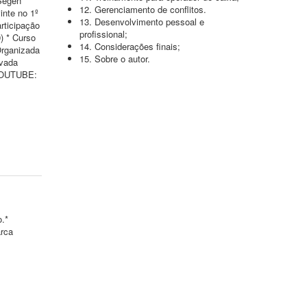
(Segen
12. Gerenciamento de conflitos.
inte no 1º
13. Desenvolvimento pessoal e
rticipação
profissional;
) * Curso
14. Considerações finais;
Organizada
15. Sobre o autor.
ivada
 YOUTUBE:
o.*
arca