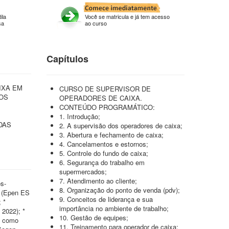
ila
Você se matricula e já tem acesso
sa
ao curso
Capítulos
IXA EM
CURSO DE SUPERVISOR DE
DOS
OPERADORES DE CAIXA.
CONTEÚDO PROGRAMÁTICO:
1. Introdução;
DAS
2. A supervisão dos operadores de caixa;
3. Abertura e fechamento de caixa;
4. Cancelamentos e estornos;
5. Controle do fundo de caixa;
6. Segurança do trabalho em
supermercados;
7. Atendimento ao cliente;
s-
8. Organização do ponto de venda (pdv);
1 (Epen ES
9. Conceitos de liderança e sua
 *
importância no ambiente de trabalho;
 2022); *
10. Gestão de equipes;
ão como
11. Treinamento para operador de caixa;