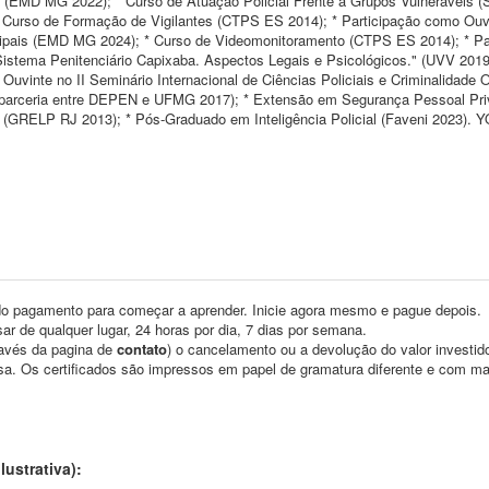
a (EMD MG 2022); * Curso de Atuação Policial Frente à Grupos Vulneráveis 
 Curso de Formação de Vigilantes (CTPS ES 2014); * Participação como Ouv
pais (EMD MG 2024); * Curso de Videomonitoramento (CTPS ES 2014); * Pa
stema Penitenciário Capixaba. Aspectos Legais e Psicológicos." (UVV 2019
uvinte no II Seminário Internacional de Ciências Policiais e Criminalidade 
l (parceria entre DEPEN e UFMG 2017); * Extensão em Segurança Pessoal Pr
 (GRELP RJ 2013); * Pós-Graduado em Inteligência Policial (Faveni 2023).
o pagamento para começar a aprender. Inicie agora mesmo e pague depois.
ar de qualquer lugar, 24 horas por dia, 7 dias por semana.
través da pagina de
contato
) o cancelamento ou a devolução do valor investid
asa. Os certificados são impressos em papel de gramatura diferente e com m
ustrativa):