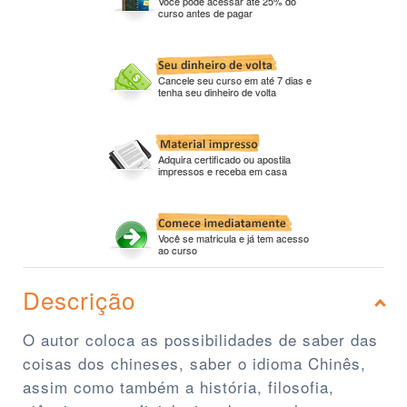
Você pode acessar até 25% do
curso antes de pagar
Cancele seu curso em até 7 dias e
tenha seu dinheiro de volta
Adquira certificado ou apostila
impressos e receba em casa
Você se matricula e já tem acesso
ao curso
Descrição
O autor coloca as possibilidades de saber das
coisas dos chineses, saber o idioma Chinês,
assim como também a história, filosofia,