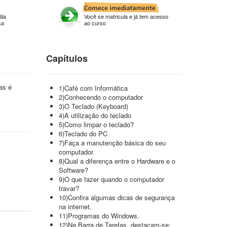
ila
Você se matricula e já tem acesso
sa
ao curso
Capítulos
as é
1)Café com Informática
2)Conhecendo o computador
3)O Teclado (Keyboard)
4)A utilização do teclado
5)Como limpar o teclado?
6)Teclado do PC
7)Faça a manutenção básica do seu
computador.
8)Qual a diferença entre o Hardware e o
Software?
9)O que fazer quando o computador
travar?
10)Confira algumas dicas de segurança
na internet.
11)Programas do Windows.
12)Na Barra de Tarefas, destacam-se: