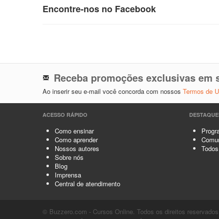
Encontre-nos no Facebook
Receba promoções exclusivas em s
Ao inserir seu e-mail você concorda com nossos
Termos de 
ACESSO RÁPIDO
DESTAQUE
Como ensinar
Progra
Como aprender
Comun
Nossos autores
Todos
Sobre nós
Blog
Imprensa
Central de atendimento
© Buzzero.com - Cursos Online. Todos os direitos reservados