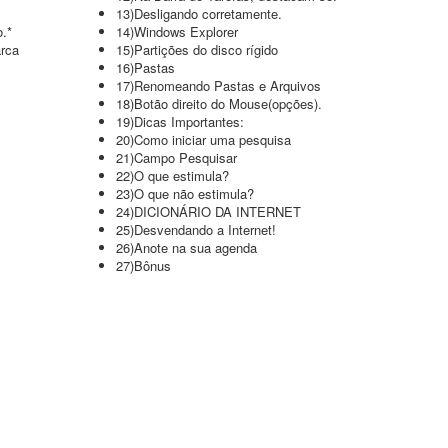
13)Desligando corretamente.
o.*
14)Windows Explorer
arca
15)Partições do disco rígido
16)Pastas
17)Renomeando Pastas e Arquivos
18)Botão direito do Mouse(opções).
19)Dicas Importantes:
20)Como iniciar uma pesquisa
21)Campo Pesquisar
22)O que estimula?
23)O que não estimula?
24)DICIONÁRIO DA INTERNET
25)Desvendando a Internet!
26)Anote na sua agenda
27)Bônus