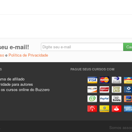
eu e-mail!
Uso
e
Política de Privacidade
S
PAGUE SEUS CURSOS COM
ma de afiliado
idade para autores
 os cursos online do Buzzero
.
Somos associ