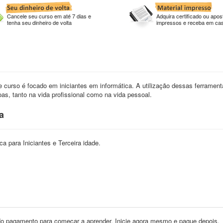
Cancele seu curso em até 7 dias e
Adquira certificado ou apost
tenha seu dinheiro de volta
impressos e receba em ca
 curso é focado em iniciantes em informática. A utilização dessas ferrament
as, tanto na vida profissional como na vida pessoal.
a
a para Iniciantes e Terceira idade.
o pagamento para começar a aprender. Inicie agora mesmo e pague depois.