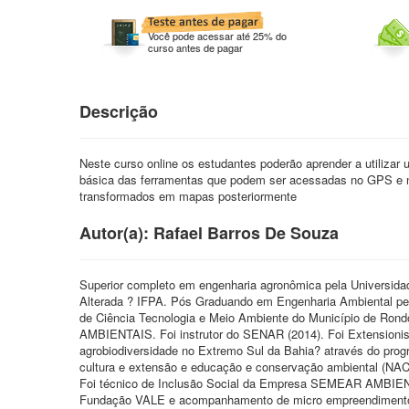
Você pode acessar até 25% do
curso antes de pagar
Descrição
Neste curso online os estudantes poderão aprender a utilizar
básica das ferramentas que podem ser acessadas no GPS e n
transformados em mapas posteriormente
Autor(a): Rafael Barros De Souza
Superior completo em engenharia agronômica pela Universid
Alterada ? IFPA. Pós Graduando em Engenharia Ambiental pe
de Ciência Tecnologia e Meio Ambiente do Município de R
AMBIENTAIS. Foi instrutor do SENAR (2014). Foi Extensionista
agrobiodiversidade no Extremo Sul da Bahia? através do prog
cultura e extensão e educação e conservação ambiental (N
Foi técnico de Inclusão Social da Empresa SEMEAR AMBIENT
Fundação VALE e acompanhamento de micro empreendimentos no