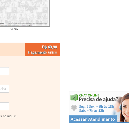
Verso
R$ 49,90
Pagamento único
s no meu e-