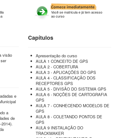
ila
Você se matricula e já tem acesso
sa
ao curso
Capítulos
a visão
Apresentação do curso
 ser
AULA 1 CONCEITO DE GPS
AULA 2 - COBERTURA
AULA 3 - APLICAÇÕES DO GPS
AULA 4 - CLASSIFICAÇÃO DOS
RECEPTORES GPS
AULA 5 - DIVISÃO DO SISTEMA GPS
AULA 6 - NOÇÕES DE CARTOGRAFIA
radadas e
GPS
Municipal
AULA 7 - CONHECENDO MODELOS DE
GPS
ndo a
AULA 8 - COLETANDO PONTOS DE
dades de
GPS
-2014).
AULA 9 INSTALAÇÃO DO
da
TRACKMAKER