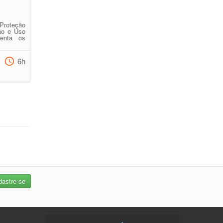
roteção
tão e Uso
senta os
6h