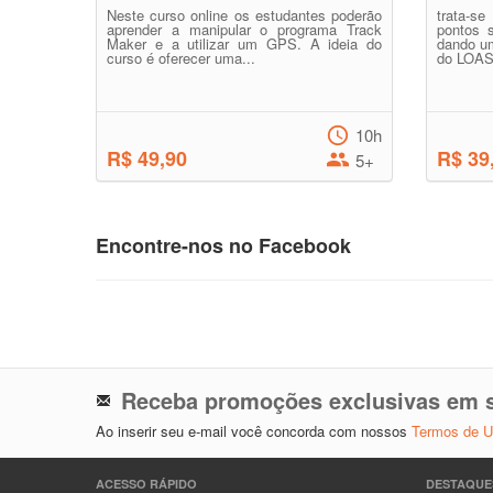
Neste curso online os estudantes poderão
trata-s
aprender a manipular o programa Track
pontos s
Maker e a utilizar um GPS. A ideia do
dando um
curso é oferecer uma...
do LOAS
10h
R$ 49,90
R$ 39
5+
Encontre-nos no Facebook
Receba promoções exclusivas em s
Ao inserir seu e-mail você concorda com nossos
Termos de 
ACESSO RÁPIDO
DESTAQUE