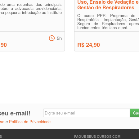
Uso, Ensaio de Vedação e
e de uma resenhas dos principais
Gestão de Respiradores
obre a advocacia previdenciária,
a pequena introdução ao instituto
O curso PPR: Programa de P
.
Respiratória - Implantação, Ges
Seguro de Respiradores apre
fundamentos técnicos e prá...
5h
,90
R$ 24,90
eu e-mail!
Uso
e
Política de Privacidade
S
PAGUE SEUS CURSOS COM