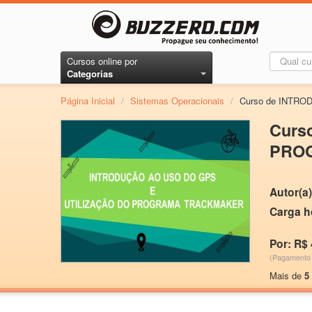
Cursos online por
Categorias
Página Inicial
/
Sistemas Operacionais
/
Curso de INTR
Curs
PRO
Autor(a)
Carga h
Por: R$ 
(Pagamento 
Mais de
5