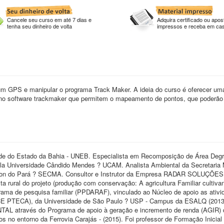
Cancele seu curso em até 7 dias e
Adquira certificado ou apost
tenha seu dinheiro de volta
impressos e receba em ca
 um GPS e manipular o programa Track Maker. A ideia do curso é oferecer um
o software trackmaker que permitem o mapeamento de pontos, que poderão
ade do Estado da Bahia - UNEB. Especialista em Recomposição de Área Deg
la Universidade Cândido Mendes ? UCAM. Analista Ambiental da Secretaria 
ondon do Pará ? SECMA. Consultor e Instrutor da Empresa RADAR SOLUÇÕES
 rural do projeto (produção com conservação: A agricultura Familiar cultiva
rama de pesquisa familiar (PPDARAF), vinculado ao Núcleo de apoio as ativi
ACE PTECA), da Universidade de São Paulo ? USP - Campus da ESALQ (2013
AL através do Programa de apoio à geração e incremento de renda (AGIR) 
 entorno da Ferrovia Carajás - (2015). Foi professor de Formação Inicial