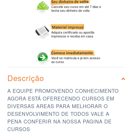
Cancele seu curso em até 7 dias e
tenha seu dinheiro de volta
Adquira certificado ou apostila
impressos e receba em casa
Você se matricula e já tem acesso
ao curso
Descrição
A EQUIPE PROMOVENDO CONHECIMENTO
AGORA ESTÁ OFERECENDO CURSOS EM
DIVERSAS AREAS PARA MELHORAR O
DESENVOLVIMENTO DE TODOS VALE A
PENA CONFERIR NA NOSSA PAGINA DE
CURSOS