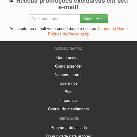
Receba promoções exclusivas em seu
e-mail!
Ao inserir seu e-mail você concorda com nossos
Termos de Uso
e
Política de Privacidade
ACESSO RÁPIDO
Como ensinar
Como aprender
Nossos autores
Sobre nós
Blog
Imprensa
Central de atendimento
DESTAQUES
Programa de afiliado
Comunidade para autores