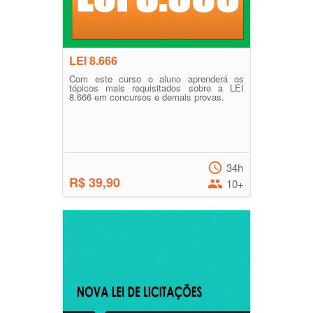
LEI 8.666
Com este curso o aluno aprenderá os
tópicos mais requisitados sobre a LEI
8.666 em concursos e demais provas.
34h
R$ 39,90
10+