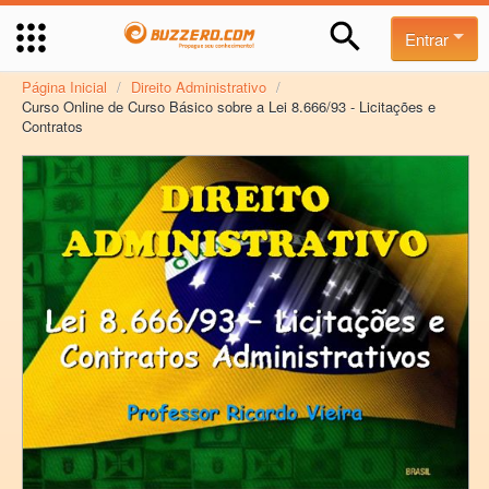
Entrar
Página Inicial
/
Direito Administrativo
/
Curso Online de Curso Básico sobre a Lei 8.666/93 - Licitações e
Contratos