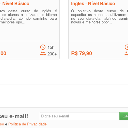
 - Nível Básico
Inglês - Nível Básico
tivo deste curso de inglês é
O objetivo deste curso de i
r os alunos a utilizarem o idioma
capacitar os alunos a utilizarem
dia-a-dia, abrindo caminho para
no seu dia-a-dia, abrindo cami
melhores opo...
novas e melhores opor...
15h
,00
R$ 79,90
200+
eu e-mail!
Uso
e
Política de Privacidade