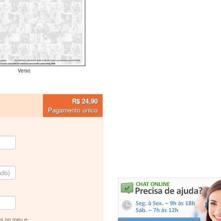
Verso
R$ 24,90
Pagamento único
s no meu e-