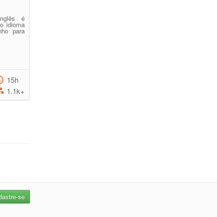
nglês é
 o idioma
nho para
15h
1.1k+