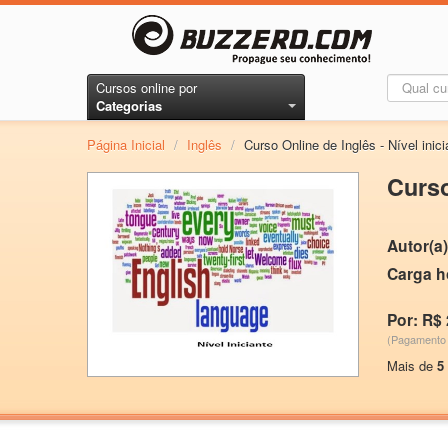
Cursos online por
Categorias
Página Inicial
/
Inglês
/
Curso Online de Inglês - Nível inici
Curso
Autor(a)
Carga h
Por: R$ 
(Pagamento 
Mais de
5