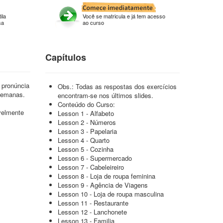
ila
Você se matricula e já tem acesso
sa
ao curso
Capítulos
 pronúncia
Obs.: Todas as respostas dos exercícios
 semanas.
encontram-se nos últimos slides.
Conteúdo do Curso:
velmente
Lesson 1 - Alfabeto
Lesson 2 - Números
Lesson 3 - Papelaria
Lesson 4 - Quarto
Lesson 5 - Cozinha
Lesson 6 - Supermercado
Lesson 7 - Cabeleireiro
Lesson 8 - Loja de roupa feminina
Lesson 9 - Agência de Viagens
Lesson 10 - Loja de roupa masculina
Lesson 11 - Restaurante
Lesson 12 - Lanchonete
Lesson 13 - Familia