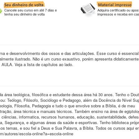
Cancele seu curso em até 7 dias e
Adquira certificado ou apost
tenha seu dinheiro de volta
impressos e receba em ca
orma e desenvolvimento dos ossos e das articulações. Esse curso é essencial
lmente ilustrado. Não é um curso exaustivo, porém apresenta didaticamente
. Veja a lista de capítulos ao lado.
a área teológica, filosófica e estudante dessa área há 30 anos. Tenho o Do
u: Teólogo, Filósofo, Sociólogo e Pedagogo, além da Docência do Nível Sup
Teologia, Filosofia, Pedagogia e tudo o que envolve sobre a Bíblia, é de meu
ração, área técnica e manuais técnicos. Também ensino na área de egiptolo
 ciências, informatica, recursos humanos, educação, sustentabilidade, defes
ia, Segurança, e algumas áreas da saúde e esportivas. Tenho biblioteca próp
sos temas, e sou fiel a Deus e Sua Palavra, a Bíblia. Todos os cursos aqui e
om/autores/escola-online?a=escola-online