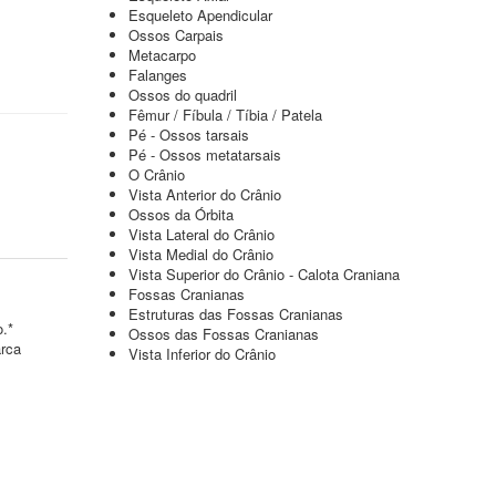
Esqueleto Apendicular
Ossos Carpais
Metacarpo
Falanges
Ossos do quadril
Fêmur / Fíbula / Tíbia / Patela
Pé - Ossos tarsais
Pé - Ossos metatarsais
O Crânio
Vista Anterior do Crânio
Ossos da Órbita
Vista Lateral do Crânio
Vista Medial do Crânio
Vista Superior do Crânio - Calota Craniana
Fossas Cranianas
Estruturas das Fossas Cranianas
o.*
Ossos das Fossas Cranianas
arca
Vista Inferior do Crânio