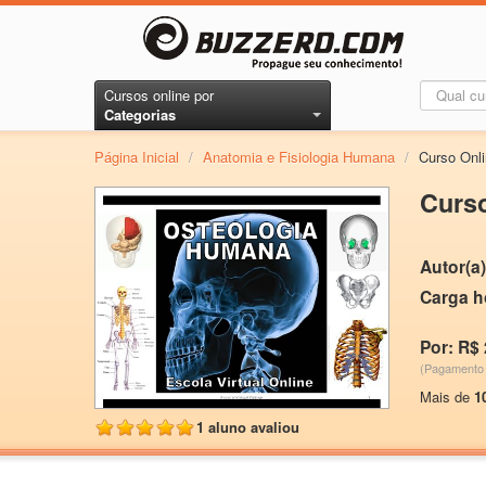
Cursos online por
Categorias
Página Inicial
/
Anatomia e Fisiologia Humana
/
Curso On
Curs
Autor(a)
Carga h
Por: R$ 
(Pagamento 
Mais de
1
1 aluno avaliou