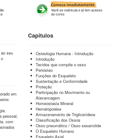
ila
Você se matricula e já tem acesso
sa
ao curso
Capítulos
 ao seu
Osteologia Humana - Introdução
 o
Introdução
Tecidos que compõe o osso
Periósteo
Funções do Esqueleto
Sustentação e Conformidade
Proteção
Participação no Movimento ou
utorado em
Alavancagem
erior.
Homeostasia Mineral
Hematopoiése
gia,
Armazenamento de Triglicerídeos
a pessoal,
Classificação dos Ossos
ria, com
Osso pneumático / Osso sesamóide
nsinados
O Esqueleto Humano
Esqueleto Axial