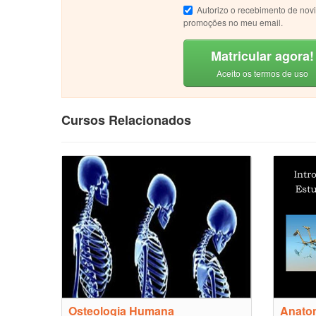
Autorizo o recebimento de nov
promoções no meu email.
Matricular agora!
Aceito os termos de uso
Cursos Relacionados
Osteologia Humana
Anatom