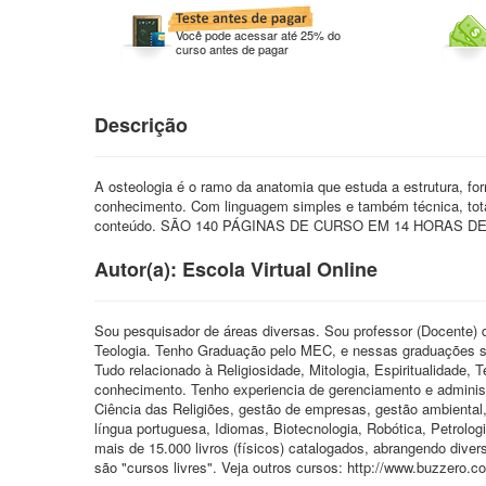
Você pode acessar até 25% do
curso antes de pagar
Descrição
A osteologia é o ramo da anatomia que estuda a estrutura, f
conhecimento. Com linguagem simples e também técnica, tota
conteúdo. SÃO 140 PÁGINAS DE CURSO EM 14 HORAS DE AULA
Autor(a): Escola Virtual Online
Sou pesquisador de áreas diversas. Sou professor (Docente) d
Teologia. Tenho Graduação pelo MEC, e nessas graduações so
Tudo relacionado à Religiosidade, Mitologia, Espiritualidade, 
conhecimento. Tenho experiencia de gerenciamento e administ
Ciência das Religiões, gestão de empresas, gestão ambiental,
língua portuguesa, Idiomas, Biotecnologia, Robótica, Petrolog
mais de 15.000 livros (físicos) catalogados, abrangendo diver
são "cursos livres". Veja outros cursos: http://www.buzzero.c