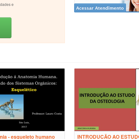
idades e
ia - esqueleto humano
INTRODUÇÃO AO ESTUD