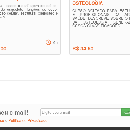
OSTEOLOGIA
ia - ossos e cartilagem conceitos,
 do esqueleto, funções do osso,
CURSO VOLTADO PARA ESTU
ão celular, estrutural (periósteo e
E PROFISSIONAIS DA Á
) c...
SAÚDE, DESCREVE SOBRE O
DA OSTEOLOGIA GENERAL
OSSOS CLASSIFICAÇÕES ...
4h
,00
R$ 34,50
eu e-mail!
Uso
e
Política de Privacidade