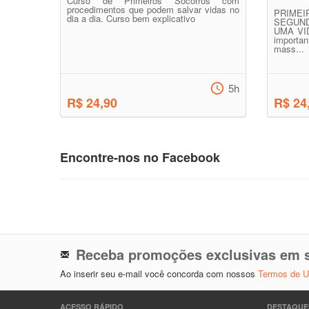
Curso de Primeiros Socorros com
procedimentos que podem salvar vidas no
PRIM
dia a dia. Curso bem explicativo
SEGUN
UMA VID
importa
mass...
5h
R$ 24,90
R$ 24
Encontre-nos no Facebook
Receba promoções exclusivas em s
Ao inserir seu e-mail você concorda com nossos
Termos de 
ACESSO RÁPIDO
DESTAQUE