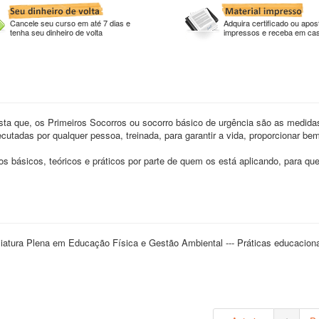
Cancele seu curso em até 7 dias e
Adquira certificado ou apost
tenha seu dinheiro de volta
impressos e receba em ca
sta que, os Primeiros Socorros ou socorro básico de urgência são as medidas 
cutadas por qualquer pessoa, treinada, para garantir a vida, proporcionar bem
 básicos, teóricos e práticos por parte de quem os está aplicando, para qu
atura Plena em Educação Física e Gestão Ambiental --- Práticas educacion