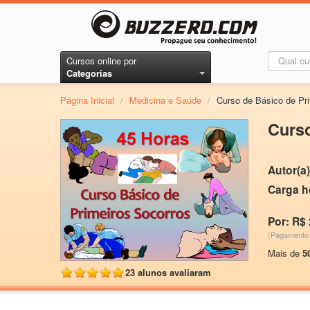
Cursos online por
Categorias
Página Inicial
/
Medicina e Saúde
/
Curso de Básico de Pr
Curso
Autor(a)
Carga h
Por: R$ 
(Pagamento 
Mais de
5
23 alunos avaliaram