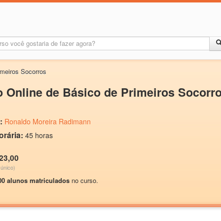
imeiros Socorros
 Online de Básico de Primeiros Socorr
:
Ronaldo Moreira Radimann
orária:
45 horas
23,00
único)
00 alunos matriculados
no curso.