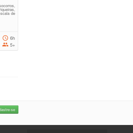
ocorros,
queiras,
scala de
6h
5+