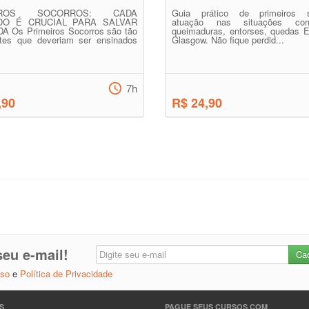
EIROS SOCORROS: CADA
Guia prático de primeiros s
DO É CRUCIAL PARA SALVAR
atuação nas situações corri
A Os Primeiros Socorros são tão
queimaduras, entorses, quedas E
ntes que deveriam ser ensinados
Glasgow. Não fique perdid...
7h
,90
R$ 24,90
eu e-mail!
Uso
e
Política de Privacidade
S
PAGUE SEUS CURSOS COM