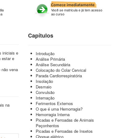
ila
Você se matricula e já tem acesso
sa
ao curso
Capítulos
iniciais e
Introdução
 estar e
Análise Primária
Análise Secundária
e não vena
Colocação do Colar Cervical
Parada Cardiorrespiratória
Insolação
Desmaio
Convulsão
Internação
Ferimentos Externos
ais na
O que é uma Hemorragia?
Hemorragia Interna
Picadas e Ferroadas de Animais
Peçonhentos
Picadas e Ferroadas de Insetos
Choque elétrico