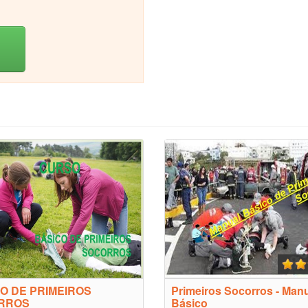
O DE PRIMEIROS
Primeiros Socorros - Man
RROS
Básico