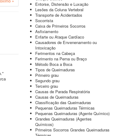
róximo »
Entorse, Distensão e Luxação
Lesões da Coluna Vertebral
Transporte de Acidentados
Socorrista
Caixa de Primeiros Socorros
Asfixiamento
Enfarte ou Ataque Cardíaco
Causadores de Envenenamento ou
Intoxicação
Ferimentos na Cabeça
Ferimento na Perna ou Braço
Método Boca a Boca
Tipos de Queimaduras
o.*
Primeiro grau
arca
Segundo grau
Terceiro grau
Causas de Parada Respiratória
Causas de Queimaduras
Classificação das Queimaduras
Pequenas Queimaduras Térmicas
Pequenas Queimaduras (Agente Químico)
Grandes Queimaduras (Agentes
Químicos)
Primeiros Socorros Grandes Queimaduras
Térmicas