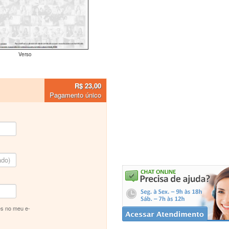
Verso
R$ 23,00
Pagamento único
s no meu e-