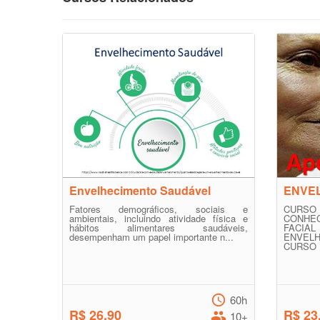
Envelhecimento Saudável
ENVE
Fatores demográficos, sociais e
CURSO
ambientais, incluindo atividade física e
CONHE
hábitos alimentares saudáveis,
FACI
desempenham um papel importante n...
ENVEL
CURSO 
60h
R$ 26,90
R$ 23
10+