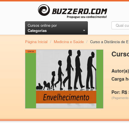
Cursos online por
Categorias
Página Inicial
/
Medicina e Saúde
/
Curso a Distância d
Curs
Autor(a)
Carga h
Por: R$ 
(Pagamento 