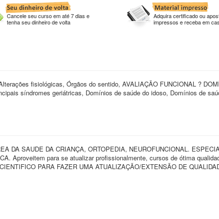
Cancele seu curso em até 7 dias e
Adquira certificado ou apost
tenha seu dinheiro de volta
impressos e receba em ca
ções fisiológicas, Órgãos do sentido, AVALIAÇÃO FUNCIONAL ? DOM
ncipais síndromes geriátricas, Domínios de saúde do idoso, Domínios de saú
EA DA SAUDE DA CRIANÇA, ORTOPEDIA, NEUROFUNCIONAL. ESPECI
oveitem para se atualizar profissionalmente, cursos de ótima qualida
 CIENTIFICO PARA FAZER UMA ATUALIZAÇÃO/EXTENSÃO DE QUALIDA