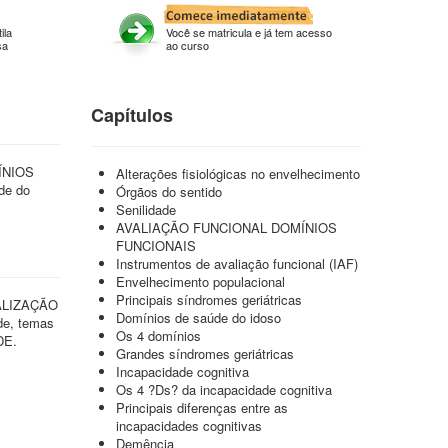
ila
Você se matricula e já tem acesso
sa
ao curso
Capítulos
ÍNIOS
Alterações fisiológicas no envelhecimento
de do
Órgãos do sentido
Senilidade
AVALIAÇÃO FUNCIONAL DOMÍNIOS
FUNCIONAIS
Instrumentos de avaliação funcional (IAF)
Envelhecimento populacional
Principais síndromes geriátricas
ALIZAÇÃO
Domínios de saúde do idoso
de, temas
Os 4 domínios
DE.
Grandes síndromes geriátricas
Incapacidade cognitiva
Os 4 ?Ds? da incapacidade cognitiva
Principais diferenças entre as
incapacidades cognitivas
Demência