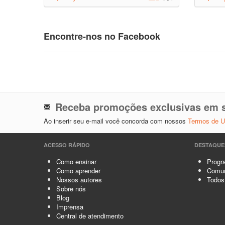
Encontre-nos no Facebook
Receba promoções exclusivas em s
Ao inserir seu e-mail você concorda com nossos
Termos de 
ACESSO RÁPIDO
DESTAQUE
Como ensinar
Progra
Como aprender
Comun
Nossos autores
Todos
Sobre nós
Blog
Imprensa
Central de atendimento