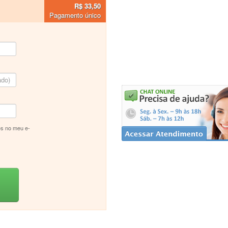
R$ 33,50
Pagamento único
s no meu e-