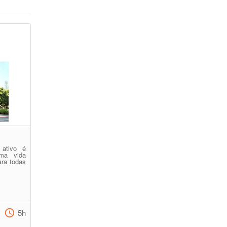
 ativo é
ma vida
ara todas
5h