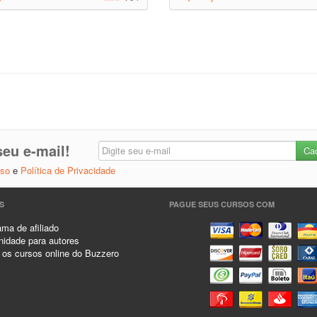
eu e-mail!
Uso
e
Política de Privacidade
S
PAGUE SEUS CURSOS COM
ma de afiliado
idade para autores
 os cursos online do Buzzero