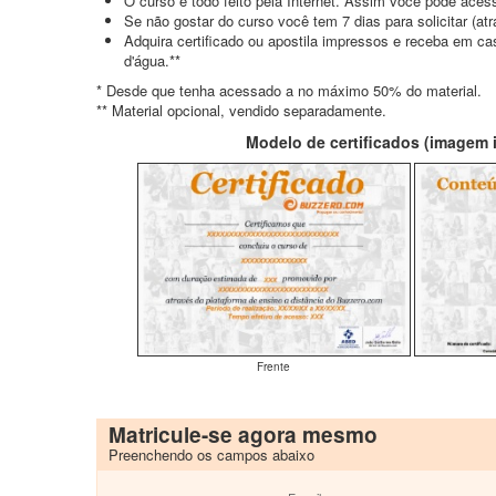
O curso é todo feito pela Internet. Assim você pode acess
Se não gostar do curso você tem 7 dias para solicitar (a
Adquira certificado ou apostila impressos e receba em c
d'água.**
* Desde que tenha acessado a no máximo 50% do material.
** Material opcional, vendido separadamente.
Modelo de certificados (imagem il
Frente
Matricule-se agora mesmo
Preenchendo os campos abaixo