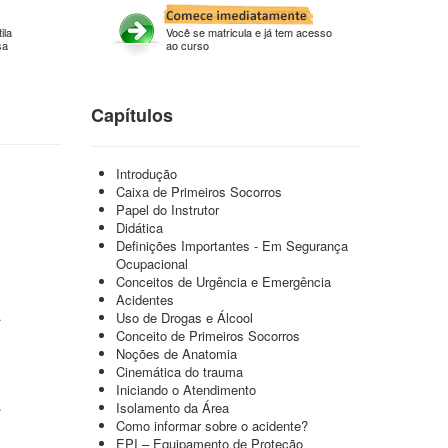
ila
Você se matricula e já tem acesso
sa
ao curso
Capítulos
Introdução
Caixa de Primeiros Socorros
Papel do Instrutor
Didática
Definições Importantes - Em Segurança
Ocupacional
Conceitos de Urgência e Emergência
Acidentes
.
Uso de Drogas e Álcool
Conceito de Primeiros Socorros
Noções de Anatomia
Cinemática do trauma
Iniciando o Atendimento
.
Isolamento da Área
Como informar sobre o acidente?
EPI – Equipamento de Proteção