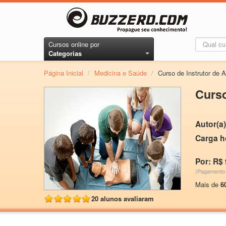
Cursos online por
Categorias
Página Inicial
/
Medicina e Saúde
/
Curso de Instrutor de 
Curso
Autor(a)
Carga h
Por: R$ 
(Pagamento 
Mais de
6
20 alunos avaliaram