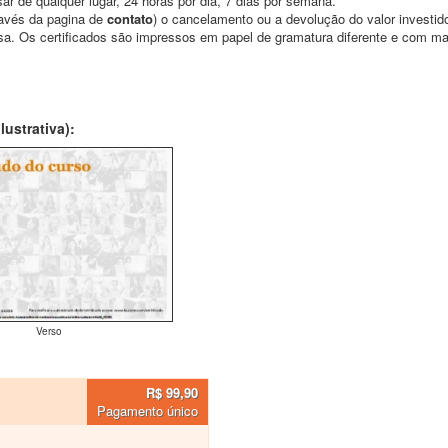
ar de qualquer lugar, 24 horas por dia, 7 dias por semana.
través da pagina de
contato
) o cancelamento ou a devolução do valor investid
asa. Os certificados são impressos em papel de gramatura diferente e com m
ustrativa):
Verso
R$ 99,90
Pagamento único