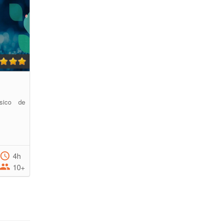
ásico de
4h
10+