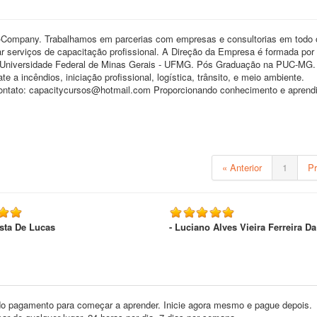
n-Company. Trabalhamos em parcerias com empresas e consultorias em todo o
ar serviços de capacitação profissional. A Direção da Empresa é formada po
a Universidade Federal de Minas Gerais - UFMG. Pós Graduação na PUC-MG
a incêndios, iniciação profissional, logística, trânsito, e meio ambiente.
ontato: capacitycursos@hotmail.com Proporcionando conhecimento e aprend
« Anterior
1
P
sta De Lucas
- Luciano Alves Vieira Ferreira Da
o pagamento para começar a aprender. Inicie agora mesmo e pague depois.