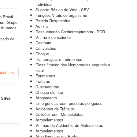
Individual
Suporte Básico de Vida - SBV
Funções Vitais do organismo
 Brasil.
Parada Respiratória
r um Grupo
Asfixia
. Atuamos
Ressucitação Cardiorrespiratória - RCR
Vítima inconsciente
izado de
Desmaio
Convulsões
Choque
Hemorragias e Ferimentos
Classificação das Hemorragias segundo o
local
róximo »
Ferimentos
Fraturas
Queimaduras
Choque elétrico
Afogamento
 Silva
Emergências com produtos perigosos
Acidentes de Trânsito
Colisões com Motocicletas
Atropelamentos
Vítimas de Acidentes de Motocicletas
Atropelamentos
Atendimentos em Partos