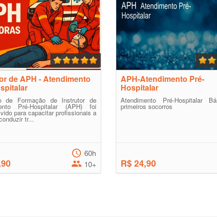
tor de APH - Atendimento
APH-Atendimento Pré-
spitalar
Hospitalar
 de Formação de Instrutor de
Atendimento Pré-Hospitalar B
ento Pré-Hospitalar (APH) foi
primeiros socorros
vido para capacitar profissionais a
conduzir tr...
60h
,90
R$ 24,90
10+