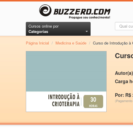
Cursos online por
Categorias
Página Inicial
/
Medicina e Saúde
/
Curso de Introdução à 
Curso
Autor(a)
Carga h
Por: R$ 
(Pagamento 