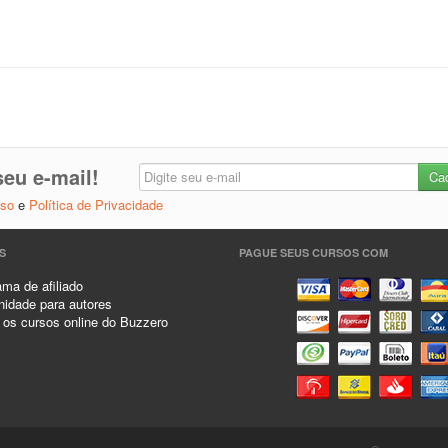
eu e-mail!
Uso
e
Política de Privacidade
S
PAGUE SEUS CURSOS COM
ma de afiliado
idade para autores
 os cursos online do Buzzero