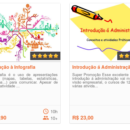
ução à Infografia
Introdução á Administraç
rafia é o uso de apresentações
Super Promoção Esse excelente 
s (mapas, tabelas, estatísticas,
introdução á administração vai 
as...) para comunicar. Apesar de
visão empresarial, o cursos de 1
tividade ...
várias ativida...
10h
,90
R$ 23,00
10+