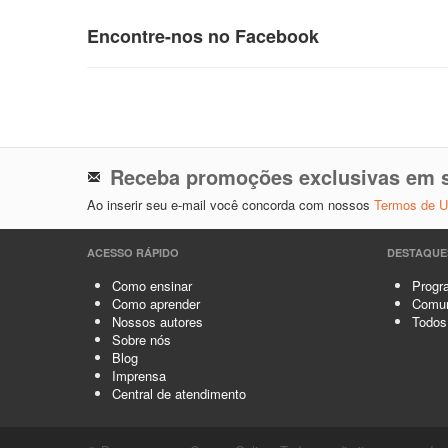
Encontre-nos no Facebook
Receba promoções exclusivas em s
Ao inserir seu e-mail você concorda com nossos
Termos de 
ACESSO RÁPIDO
DESTAQUE
Como ensinar
Progra
Como aprender
Comun
Nossos autores
Todos
Sobre nós
Blog
Imprensa
Central de atendimento