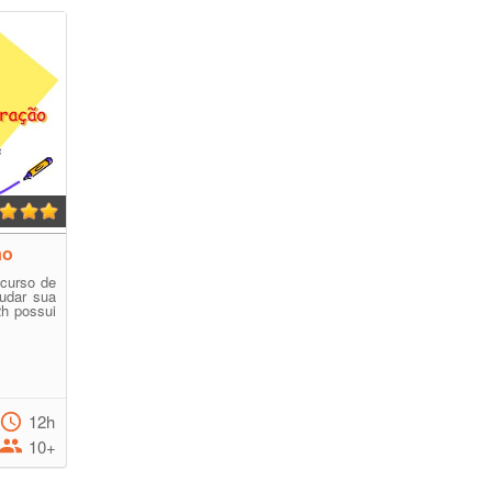
ão
curso de
mudar sua
2h possui
12h
10+