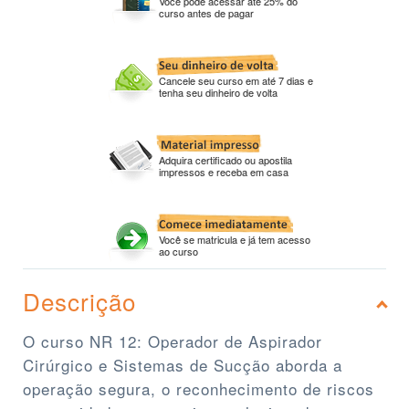
Você pode acessar até 25% do
curso antes de pagar
Cancele seu curso em até 7 dias e
tenha seu dinheiro de volta
Adquira certificado ou apostila
impressos e receba em casa
Você se matricula e já tem acesso
ao curso
Descrição
O curso NR 12: Operador de Aspirador
Cirúrgico e Sistemas de Sucção aborda a
operação segura, o reconhecimento de riscos