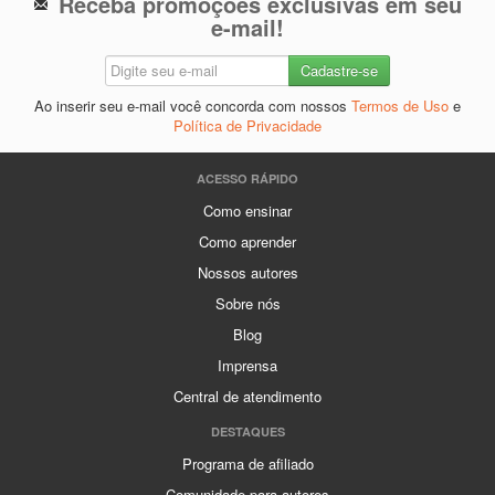
Receba promoções exclusivas em seu
e-mail!
Ao inserir seu e-mail você concorda com nossos
Termos de Uso
e
Política de Privacidade
ACESSO RÁPIDO
Como ensinar
Como aprender
Nossos autores
Sobre nós
Blog
Imprensa
Central de atendimento
DESTAQUES
Programa de afiliado
Comunidade para autores