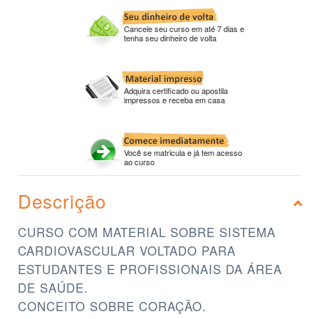
Cancele seu curso em até 7 dias e
tenha seu dinheiro de volta
Adquira certificado ou apostila
impressos e receba em casa
Você se matricula e já tem acesso
ao curso
Descrição
CURSO COM MATERIAL SOBRE SISTEMA
CARDIOVASCULAR VOLTADO PARA
ESTUDANTES E PROFISSIONAIS DA ÁREA
DE SAÚDE.
CONCEITO SOBRE CORAÇÃO.