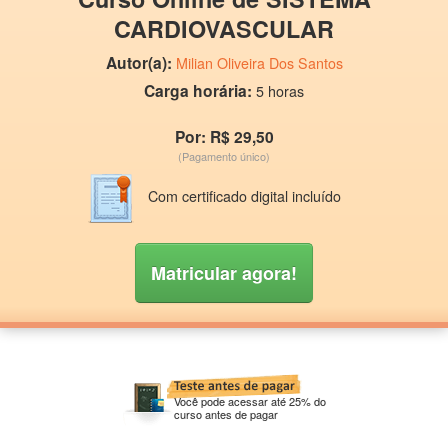
CARDIOVASCULAR
Autor(a):
Milian Oliveira Dos Santos
Carga horária:
5 horas
Por: R$ 29,50
(Pagamento único)
Com certificado digital incluído
Matricular agora!
Você pode acessar até 25% do
curso antes de pagar