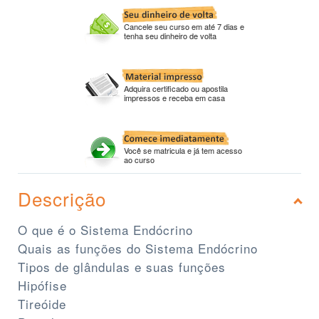
Cancele seu curso em até 7 dias e
tenha seu dinheiro de volta
Adquira certificado ou apostila
impressos e receba em casa
Você se matricula e já tem acesso
ao curso
Descrição
O que é o Sistema Endócrino
Quais as funções do Sistema Endócrino
Tipos de glândulas e suas funções
Hipófise
Tireóide