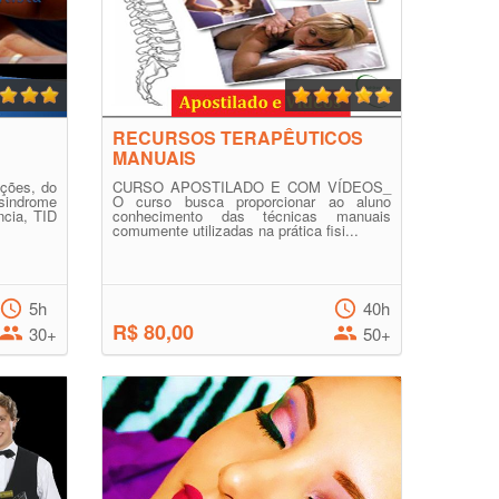
RECURSOS TERAPÊUTICOS
MANUAIS
ições, do
CURSO APOSTILADO E COM VÍDEOS_
sindrome
O curso busca proporcionar ao aluno
ncia, TID
conhecimento das técnicas manuais
comumente utilizadas na prática fisi...
5h
40h
R$ 80,00
30+
50+