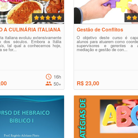
 A CULINÁRIA ITALIANA
Gestão de Conflitos
ria italiana evoluiu extensivamente
O objetivo deste curso é capa
o dos séculos. Embora a Itália
alunos para atuarem como coorde
ís, tal qual a conhecemos hoje,
supervisores e gerentes a 
 se for...
mediação e gestão de con...
16h
,00
R$ 23,00
50+