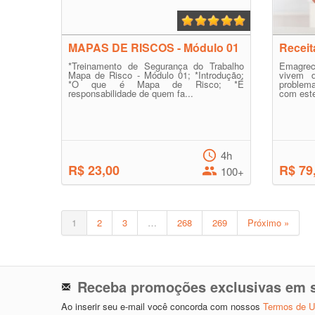
MAPAS DE RISCOS - Módulo 01
Receit
*Treinamento de Segurança do Trabalho
Emagre
Mapa de Risco - Módulo 01; *Introdução;
vivem d
*O que é Mapa de Risco; *É
problema
responsabilidade de quem fa...
com este
4h
R$ 23,00
R$ 79
100+
1
2
3
…
268
269
Próximo »
Receba promoções exclusivas em s
Ao inserir seu e-mail você concorda com nossos
Termos de 