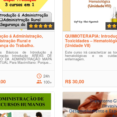
ução á Administração,
QUIMIOTERAPIA: Introdu
stração Rural e
Toxicidades – Hematológi
nça do Trabalho.
(Unidade VII)
tos Básicos de Introdução á
Este curso irá caracterizar as to
stração Introdução ÁREAS DE
hematológicas e os cuid
ÃO DA ADMINISTRAÇÃO MAPA
enfermagem.
UAL Para Maximiliano: Porque...
24h
,00
R$ 30,00
100+