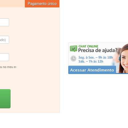
Pagamento único
s no meu e-