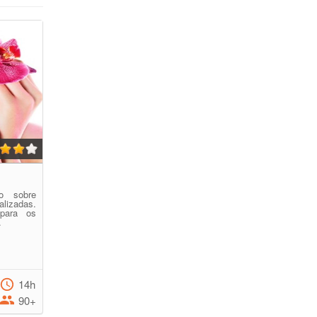
o sobre
lizadas.
para os
.
14h
90+