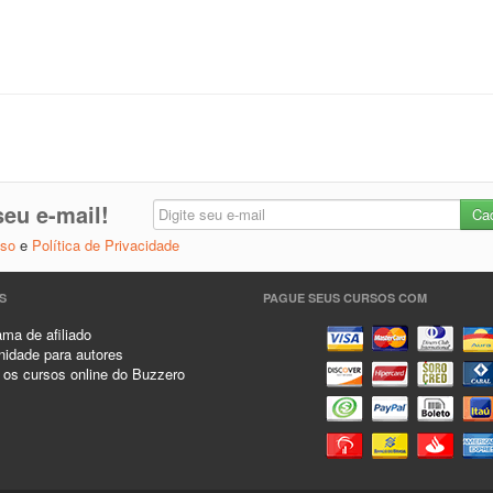
eu e-mail!
Uso
e
Política de Privacidade
S
PAGUE SEUS CURSOS COM
ma de afiliado
idade para autores
 os cursos online do Buzzero