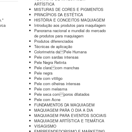
ARTÍSTICA
MISTURAS DE CORES E PIGMENTOS
PRINCÍPIOS DA ESTÉTICA
o.*
HISTÓRIA E CONCEITOS MAQUIAGEM
arca
Introdução aos produtos para maquilagem
Panorama nacional e mundial do mercado
de produtos para maquiagem
Produtos diferenciados
Técnicas de aplicação
Colorimetria da Pele Humana
Pele com sardas intensas
Pele Negra Retinta
Pele clara com manchas
Pele negra
Pele com vitiligo
Pele com olheiras intensas
Pele com melasma
Pele seca com poros dilatados
Pele com Acne
FUNDAMENTOS DA MAQUIAGEM
MAQUIAGEM PARA O DIA A DIA
MAQUIAGEM PARA EVENTOS SOCIAIS
MAQUIAGEM ARTÍSTICA E TEMÁTICA
VISAGISMO
EMPREENDEDORISMO E MARKETING