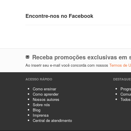
Encontre-nos no Facebook
Receba promoções exclusivas em s
Ao inserir seu e-mail você concorda com nossos
Termos de 
ACESSO RÁPIDO
DESTAQUE
Como ensinar
Progra
Como aprender
Comun
Nossos autores
Todos
Sobre nós
Blog
Imprensa
Central de atendimento