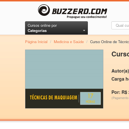
Cursos online por
Categorias
Página Inicial
/
Medicina e Saúde
/
Curso Online de Técn
Curs
Autor(a)
Carga h
Por: R$ 
(Pagamento 