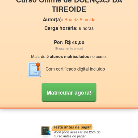
TIREOIDE
Autor(a):
Beatriz Almeida
Carga horária:
6 horas
Por: R$ 40,00
(Pagamento único)
Mais de
5 alunos matriculados
no curso.
Com certificado digital incluído
Matricular agora!
Você pode acessar até 25% do
curso antes de pagar