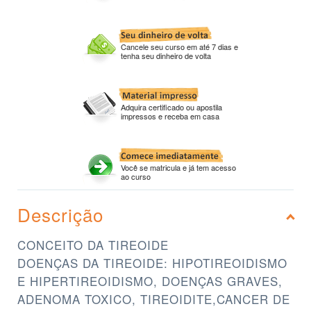
Cancele seu curso em até 7 dias e
tenha seu dinheiro de volta
Adquira certificado ou apostila
impressos e receba em casa
Você se matricula e já tem acesso
ao curso
Descrição
CONCEITO DA TIREOIDE
DOENÇAS DA TIREOIDE: HIPOTIREOIDISMO
E HIPERTIREOIDISMO, DOENÇAS GRAVES,
ADENOMA TOXICO, TIREOIDITE,CANCER DE