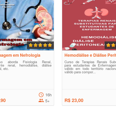
magem em Nefrologia
Hemodiálise e Diálise Peri
o aborda Fisiologia Renal,
Curso de Terapias Renais Subst
ante renal, hemodiálise, diálise
para estudantes de Enfermage
l, etc.
válido em todo território nacio
válido para compor...
16h
,90
R$ 23,00
5+