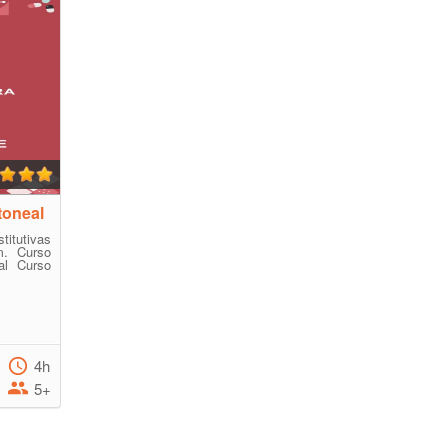
toneal
itutivas
m. Curso
nal Curso
4h
5+