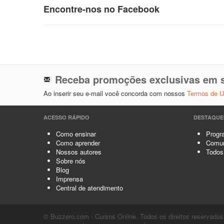
Encontre-nos no Facebook
Receba promoções exclusivas em s
Ao inserir seu e-mail você concorda com nossos
Termos de 
ACESSO RÁPIDO
DESTAQUE
Como ensinar
Progra
Como aprender
Comun
Nossos autores
Todos
Sobre nós
Blog
Imprensa
Central de atendimento
© Buzzero.com - Cursos Online. Todos os direitos reservados