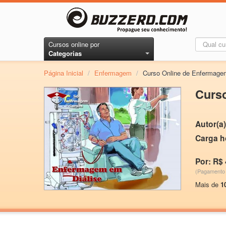
Cursos online por
Categorias
Página Inicial
/
Enfermagem
/
Curso Online de Enfermage
Curs
Autor(a)
Carga h
Por: R$ 
(Pagamento 
Mais de
1