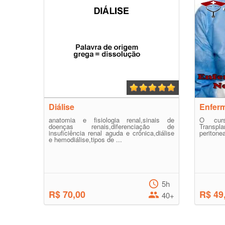
Diálise
Enfer
anatomia e fisiologia renal,sinais de
O curs
doenças renais,diferenciação de
Transpl
insuficiência renal aguda e crônica,diálise
peritonea
e hemodiálise,tipos de ...
5h
R$ 70,00
R$ 49
40+