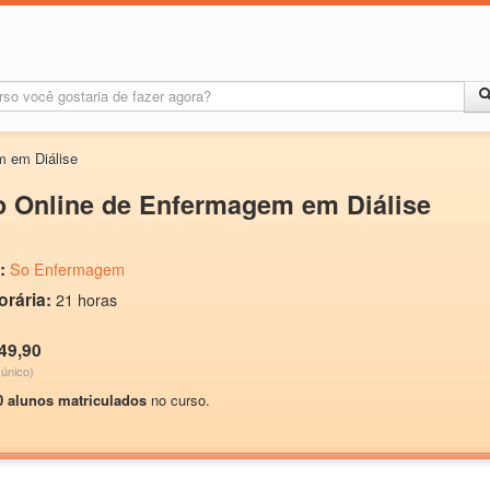
m em Diálise
o Online de Enfermagem em Diálise
:
So Enfermagem
orária:
21 horas
49,90
único)
0 alunos matriculados
no curso.