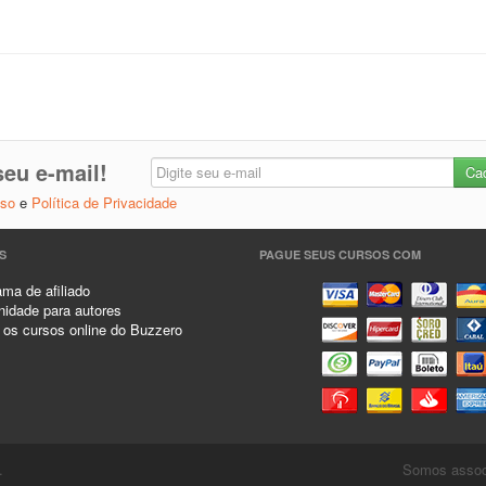
eu e-mail!
Uso
e
Política de Privacidade
S
PAGUE SEUS CURSOS COM
ma de afiliado
idade para autores
 os cursos online do Buzzero
.
Somos associ