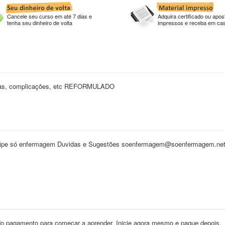
Cancele seu curso em até 7 dias e
Adquira certificado ou apost
tenha seu dinheiro de volta
impressos e receba em ca
renças, complicações, etc REFORMULADO
Equipe só enfermagem Duvidas e Sugestões soenfermagem@soenfermagem.ne
o pagamento para começar a aprender. Inicie agora mesmo e pague depois.