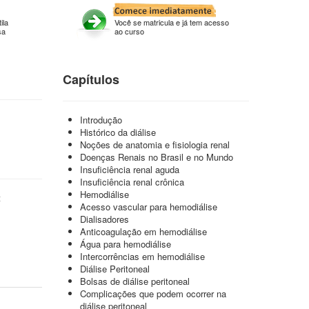
ila
Você se matricula e já tem acesso
sa
ao curso
Capítulos
Introdução
Histórico da diálise
Noções de anatomia e fisiologia renal
Doenças Renais no Brasil e no Mundo
Insuficiência renal aguda
Insuficiência renal crônica
Hemodiálise
t
Acesso vascular para hemodiálise
Dialisadores
Anticoagulação em hemodiálise
Água para hemodiálise
Intercorrências em hemodiálise
Diálise Peritoneal
Bolsas de diálise peritoneal
Complicações que podem ocorrer na
diálise peritoneal