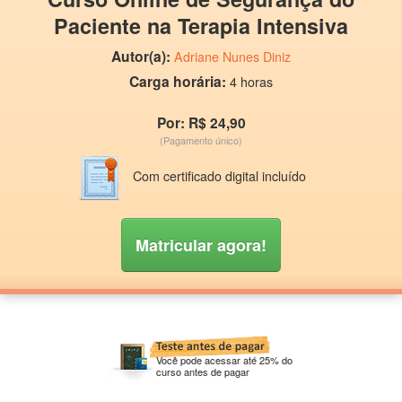
Paciente na Terapia Intensiva
Autor(a):
Adriane Nunes Diniz
Carga horária:
4 horas
Por: R$ 24,90
(Pagamento único)
Com certificado digital incluído
Matricular agora!
Você pode acessar até 25% do
curso antes de pagar