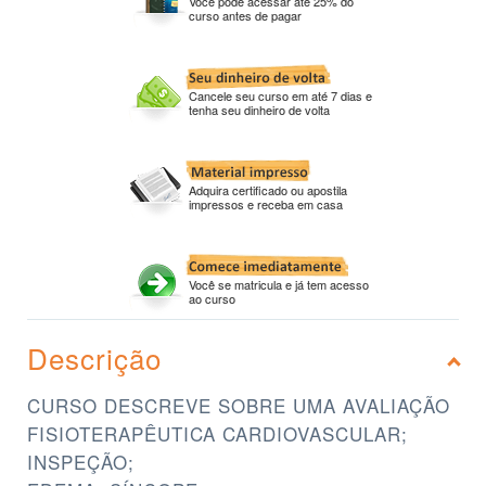
Você pode acessar até 25% do
curso antes de pagar
Cancele seu curso em até 7 dias e
tenha seu dinheiro de volta
Adquira certificado ou apostila
impressos e receba em casa
Você se matricula e já tem acesso
ao curso
Descrição
CURSO DESCREVE SOBRE UMA AVALIAÇÃO
FISIOTERAPÊUTICA CARDIOVASCULAR;
INSPEÇÃO;