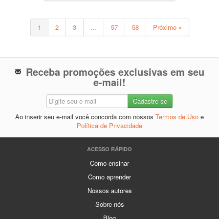
1
2
3
…
57
58
Próximo »
Receba promoções exclusivas em seu
e-mail!
Ao inserir seu e-mail você concorda com nossos
Termos de Uso
e
Política de Privacidade
ACESSO RÁPIDO
Como ensinar
Como aprender
Nossos autores
Sobre nós
Blog