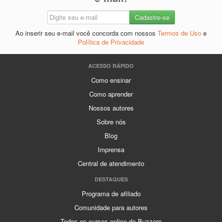
Ao inserir seu e-mail você concorda com nossos
Termos de Uso
e
Política de Privacidade
ACESSO RÁPIDO
Como ensinar
Como aprender
Nossos autores
Sobre nós
Blog
Imprensa
Central de atendimento
DESTAQUES
Programa de afiliado
Comunidade para autores
Todos os cursos online do Buzzero