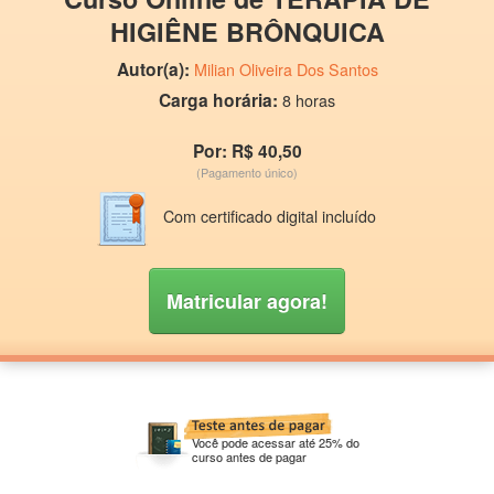
HIGIÊNE BRÔNQUICA
Autor(a):
Milian Oliveira Dos Santos
Carga horária:
8 horas
Por: R$ 40,50
(Pagamento único)
Com certificado digital incluído
Matricular agora!
Você pode acessar até 25% do
curso antes de pagar