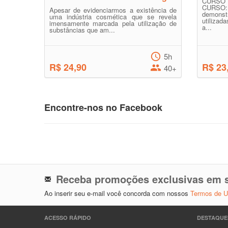
CURSO 
CURSO:
Apesar de evidenciarmos a existência de
demons
uma indústria cosmética que se revela
utiliza
imensamente marcada pela utilização de
a...
substâncias que am...
5h
R$ 24,90
R$ 23
40+
Encontre-nos no Facebook
Receba promoções exclusivas em s
Ao inserir seu e-mail você concorda com nossos
Termos de 
ACESSO RÁPIDO
DESTAQUE