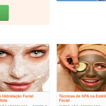
 Hidratação Facial
Técnicas de SPA na Estét
lista
Facial