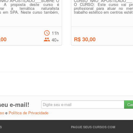
NÃO APOSTILADO___SOBRE O
CURSO NÃO APOSTILADO___
 A proposta deste curso é
O CURSO: Este curso vai pre
trar a temática naturalista
profissional para atuar no me
das em SPA. Neste curso também,
trabalho estético em centros estét.
11h
,00
R$ 30,00
40+
eu e-mail!
Uso
e
Política de Privacidade
S
PAGUE SEUS CURSOS COM