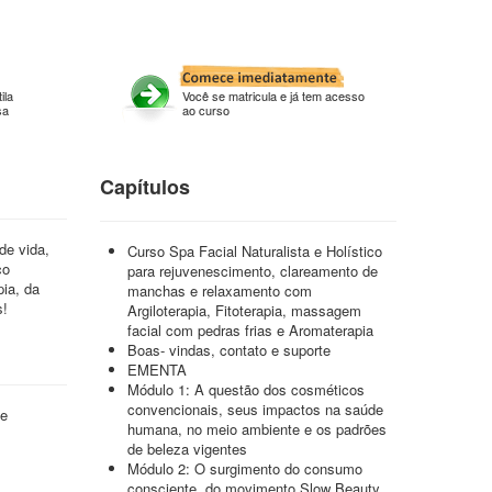
ila
Você se matricula e já tem acesso
sa
ao curso
Capítulos
de vida,
Curso Spa Facial Naturalista e Holístico
co
para rejuvenescimento, clareamento de
pia, da
manchas e relaxamento com
s!
Argiloterapia, Fitoterapia, massagem
facial com pedras frias e Aromaterapia
Boas- vindas, contato e suporte
EMENTA
Módulo 1: A questão dos cosméticos
convencionais, seus impactos na saúde
 e
humana, no meio ambiente e os padrões
de beleza vigentes
Módulo 2: O surgimento do consumo
consciente, do movimento Slow Beauty,