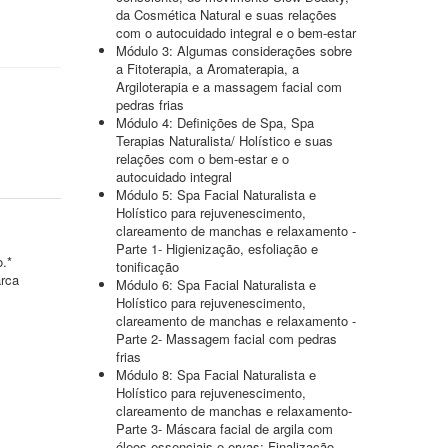
da Cosmética Natural e suas relações
com o autocuidado integral e o bem-estar
Módulo 3: Algumas considerações sobre
a Fitoterapia, a Aromaterapia, a
Argiloterapia e a massagem facial com
pedras frias
Módulo 4: Definições de Spa, Spa
Terapias Naturalista/ Holístico e suas
relações com o bem-estar e o
autocuidado integral
Módulo 5: Spa Facial Naturalista e
Holístico para rejuvenescimento,
clareamento de manchas e relaxamento -
Parte 1- Higienização, esfoliação e
o.*
tonificação
arca
Módulo 6: Spa Facial Naturalista e
Holístico para rejuvenescimento,
clareamento de manchas e relaxamento -
Parte 2- Massagem facial com pedras
frias
Módulo 8: Spa Facial Naturalista e
Holístico para rejuvenescimento,
clareamento de manchas e relaxamento-
Parte 3- Máscara facial de argila com
óleos essenciais e ervas; Finalização