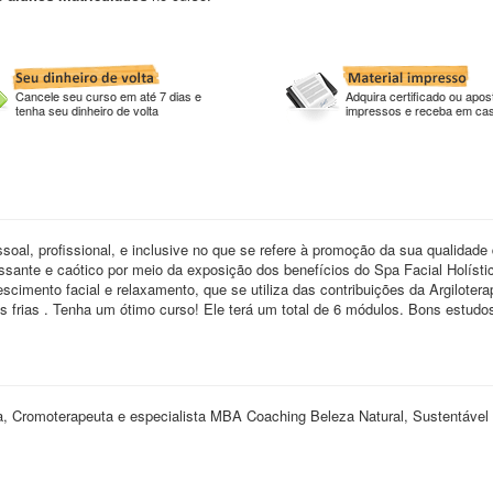
Cancele seu curso em até 7 dias e
Adquira certificado ou apost
tenha seu dinheiro de volta
impressos e receba em ca
al, profissional, e inclusive no que se refere à promoção da sua qualidade 
sante e caótico por meio da exposição dos benefícios do Spa Facial Holísti
scimento facial e relaxamento, que se utiliza das contribuições da Argilotera
 frias . Tenha um ótimo curso! Ele terá um total de 6 módulos. Bons estudo
ta, Cromoterapeuta e especialista MBA Coaching Beleza Natural, Sustentável