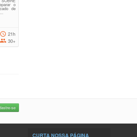
 SOBRE
parar o
rcado de
..
21h
30+
CURTA NOSSA PÁGINA