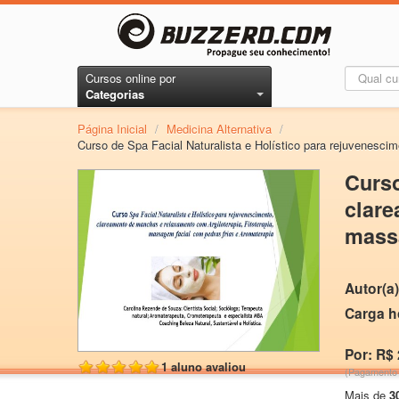
Cursos online por
Categorias
Página Inicial
/
Medicina Alternativa
/
Curso de Spa Facial Naturalista e Holístico para rejuvenesci
Curso
clare
massa
Autor(a)
Carga h
Por: R$ 
1 aluno avaliou
(Pagamento 
Mais de
3