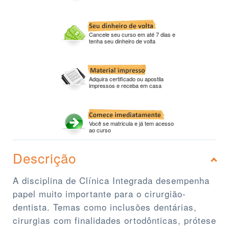
Cancele seu curso em até 7 dias e
tenha seu dinheiro de volta
Adquira certificado ou apostila
impressos e receba em casa
Você se matricula e já tem acesso
ao curso
Descrição
A disciplina de Clínica Integrada desempenha
papel muito importante para o cirurgião-
dentista. Temas como inclusões dentárias,
cirurgias com finalidades ortodônticas, prótese