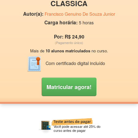
CLASSICA
Autor(a):
Francisco Genuino De Souza Junior
Carga horária:
5 horas
Por: R$ 24,90
(Pagamento único)
Mais de
10 alunos matriculados
no curso.
Com certificado digital incluído
Matricular agora!
Você pode acessar até 25% do
curso antes de pagar