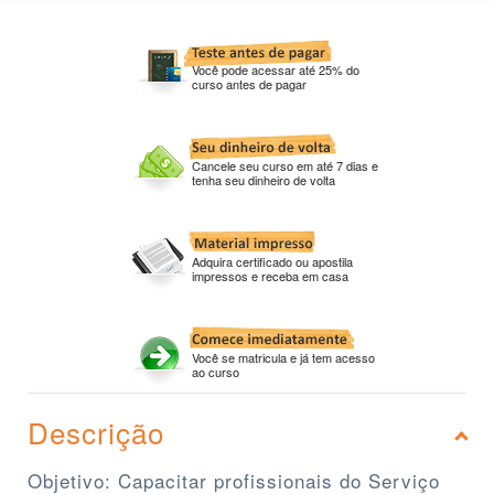
Você pode acessar até 25% do
curso antes de pagar
Cancele seu curso em até 7 dias e
tenha seu dinheiro de volta
Adquira certificado ou apostila
impressos e receba em casa
Você se matricula e já tem acesso
ao curso
Descrição
Objetivo: Capacitar profissionais do Serviço