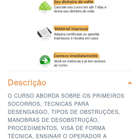
Cancele seu curso em até 7 dias e
tenha seu dinheiro de volta
Adquira certificado ou apostila
impressos e receba em casa
Você se matricula e já tem acesso
ao curso
Descrição
O CURSO ABORDA SOBRE OS PRIMEIROS
SOCORROS, TECNICAS PARA
DESENGASGO, TIPOS DE OBSTRUÇÕES,
MANOBRAS DE DESOBSTRUÇÃO,
PROCEDIMENTOS, VISA DE FORMA
TÉCNICA, ENSINAR O OPERADOR A