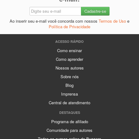
Ao inserir seu e-mail você concorda com nossos
Termos de Uso
e
Política de Privacidade
ACESSO RÁPIDO
Como ensinar
Como aprender
Nossos autores
Sobre nós
Blog
Imprensa
Central de atendimento
DESTAQUES
Programa de afiliado
Comunidade para autores
Todos os cursos online do Buzzero