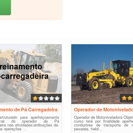
mento de Pá Carregadeira
Operador de Motonivelad
struturado para aperfeiçoamento
Operador de Motoniveladora Objet
sional do operador de Pá
curso terá por finalidade aperf
eira nas atividades/atribuições de:
condutores de transporte de 
as operações ...
pesadas, habil...