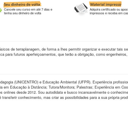
Cancele seu curso em até 7 dias e
Adquira certificado ou apost
tenha seu dinheiro de volta
impressos e receba em ca
sicos de terraplanagem, de forma a lhes permitir organizar e executar tais se
ica para futuros aperfeiçoamentos, que terão a obrigação, como engenheiros, 
gogia (UNICENTRO) e Educação Ambiental (UFPR). Experiência profissio
ia em Educação à Distância; Tutora/Monitora; Palestras; Experiência em Coo
res onlines desde 2012. Sou autodidata e busco incansavelmente o conhecim
 transferir conhecimento, mas criar as possibilidades para a sua própria pro