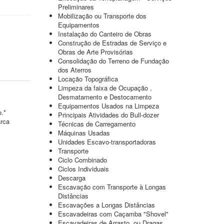
Preliminares
Mobilização ou Transporte dos
Equipamentos
Instalação do Canteiro de Obras
Construção de Estradas de Serviço e
Obras de Arte Provisórias
Consolidação do Terreno de Fundação
dos Aterros
Locação Topográfica
Limpeza da faixa de Ocupação ,
Desmatamento e Destocamento
Equipamentos Usados na Limpeza
o.*
Principais Atividades do Bull-dozer
arca
Técnicas de Carregamento
Máquinas Usadas
Unidades Escavo-transportadoras
Transporte
Ciclo Combinado
Ciclos Individuais
Descarga
Escavação com Transporte à Longas
Distâncias
Escavações a Longas Distâncias
Escavadeiras com Caçamba "Shovel"
Escavadeiras de Arrasto, ou Dragas