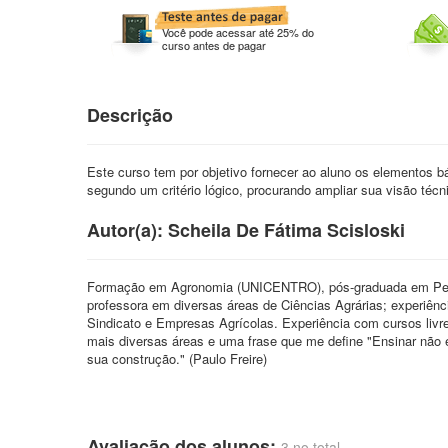
Você pode acessar até 25% do
curso antes de pagar
Descrição
Este curso tem por objetivo fornecer ao aluno os elementos bá
segundo um critério lógico, procurando ampliar sua visão técn
Autor(a): Scheila De Fátima Scisloski
Formação em Agronomia (UNICENTRO), pós-graduada em Peda
professora em diversas áreas de Ciências Agrárias; experiênc
Sindicato e Empresas Agrícolas. Experiência com cursos liv
mais diversas áreas e uma frase que me define "Ensinar não é
sua construção." (Paulo Freire)
Avaliação dos alunos:
3 no total