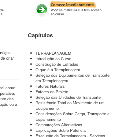
ila
Você se matricula e já tem acesso
sa
ao curso
Capítulos
rviços
TERRAPLANAGEM
de criar.
Introdução ao Curso
Construção de Estradas
O que é a Terraplanagem
Seleção dos Equipamentos de Transporte
em Terraplanagem
Fatores Naturais
nal como
Fatores do Projeto
perativa,
Seleção das Unidades de Transporte
ento das
Resistência Total ao Movimento de um
dução ou a
Equipamento
Considerações Sobre Carga, Transporte e
Espalhamento
Comparações Alternativas
Explicações Sobre Potência
Execução da Terraplanagem - Serviços