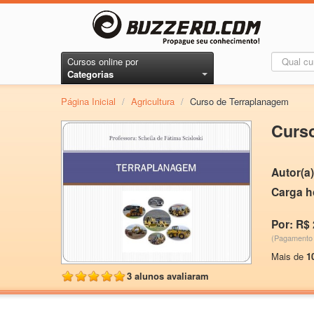
Cursos online por
Categorias
Página Inicial
/
Agricultura
/
Curso de Terraplanagem
Curso
Autor(a)
Carga h
Por: R$ 
(Pagamento 
Mais de
1
3 alunos avaliaram