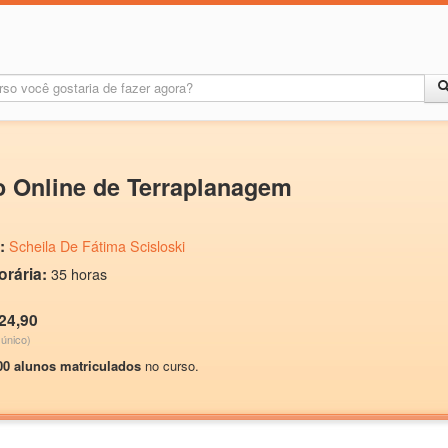
 Online de Terraplanagem
:
Scheila De Fátima Scisloski
orária:
35 horas
24,90
único)
00 alunos matriculados
no curso.