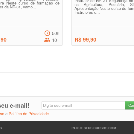
Instrutor de NR 31 Segurança no
ltura Neste curso de formação de
na Agricultura, Pecuária, Silv
res da NR-31, vamo...
Apresentação Neste curso de for
Instrutores d...
50h
,90
R$ 99,90
10+
eu e-mail!
Uso
e
Política de Privacidade
S
PAGUE SEUS CURSOS COM