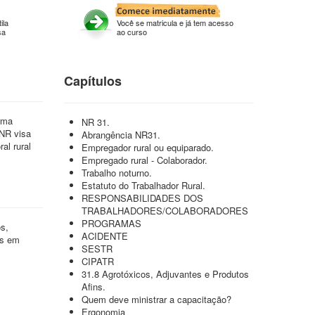
ila
Você se matricula e já tem acesso
sa
ao curso
Capítulos
rma
NR 31.
 NR visa
Abrangência NR31.
al rural
Empregador rural ou equiparado.
Empregado rural - Colaborador.
Trabalho noturno.
Estatuto do Trabalhador Rural.
RESPONSABILIDADES DOS
TRABALHADORES/COLABORADORES
PROGRAMAS
s,
ACIDENTE
os em
SESTR
CIPATR
31.8 Agrotóxicos, Adjuvantes e Produtos
Afins.
Quem deve ministrar a capacitação?
Ergonomia