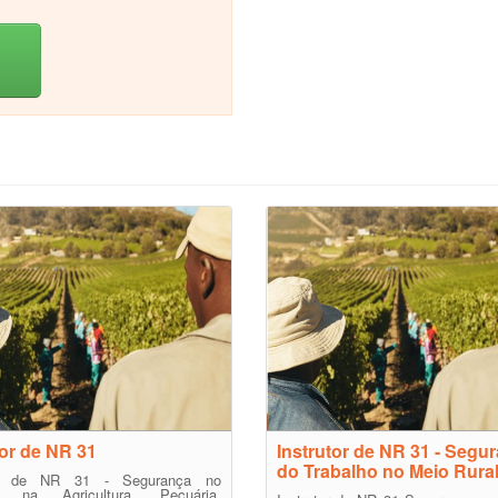
tor de NR 31
Instrutor de NR 31 - Segu
do Trabalho no Meio Rura
tor de NR 31 - Segurança no
ho na Agricultura, Pecuária,