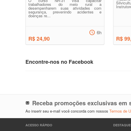
O curso NR-31 visa capacitar
Silvicu
trabalhadores do meio rural a
Instruto
desempenharem suas atividades com
segurança, prevenindo acidentes e
doenças re...
6h
R$ 24,90
R$ 99
Encontre-nos no Facebook
Receba promoções exclusivas em s
Ao inserir seu e-mail você concorda com nossos
Termos de 
ACESSO RÁPIDO
DESTAQUE