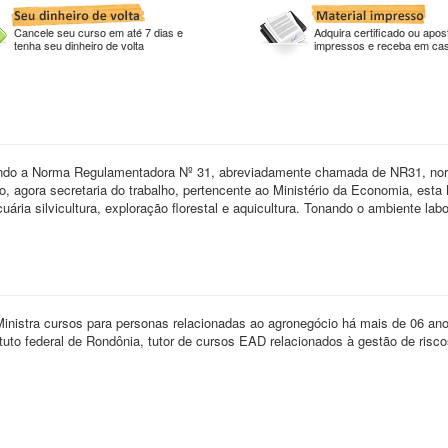
Cancele seu curso em até 7 dias e
Adquira certificado ou apost
tenha seu dinheiro de volta
impressos e receba em ca
rdando a Norma Regulamentadora Nº 31, abreviadamente chamada de NR31, no
o, agora secretaria do trabalho, pertencente ao Ministério da Economia, esta
ária silvicultura, exploração florestal e aquicultura. Tonando o ambiente labor
inistra cursos para personas relacionadas ao agronegócio há mais de 06 ano
tuto federal de Rondônia, tutor de cursos EAD relacionados à gestão de risc