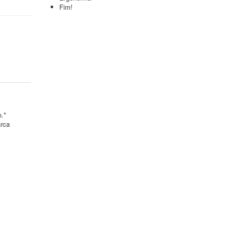
Fim!
o.*
arca