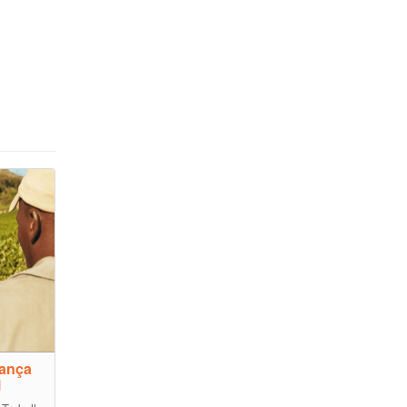
rança
l