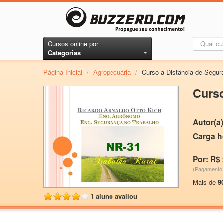
Cursos online por
Categorias
Página Inicial
/
Agropecuária
/
Curso a Distância de Segura
Curso
Autor(a)
Carga h
Por: R$ 
(Pagamento 
Mais de
9
1 aluno avaliou