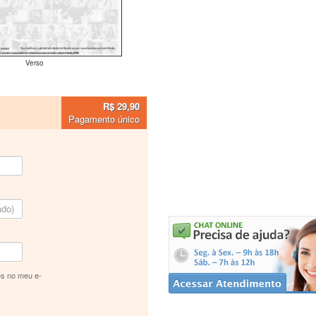
Verso
R$ 29,90
Pagamento único
s no meu e-