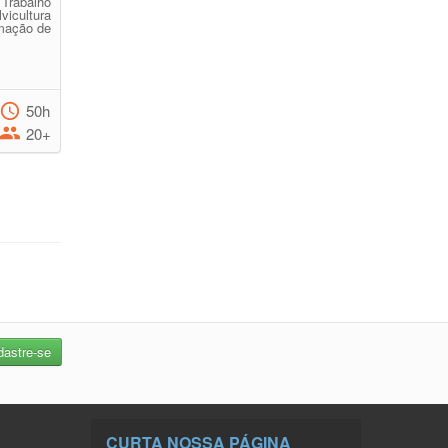
 Trabalho
icultura
mação de
50h
20+
CURTA NOSSA PÁGINA