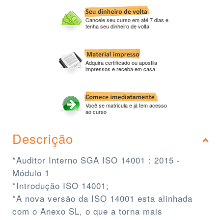
Cancele seu curso em até 7 dias e
tenha seu dinheiro de volta
Adquira certificado ou apostila
impressos e receba em casa
Você se matricula e já tem acesso
ao curso
Descrição
*Auditor Interno SGA ISO 14001 : 2015 -
Módulo 1
*Introdução ISO 14001;
*A nova versão da ISO 14001 esta alinhada
com o Anexo SL, o que a torna mais