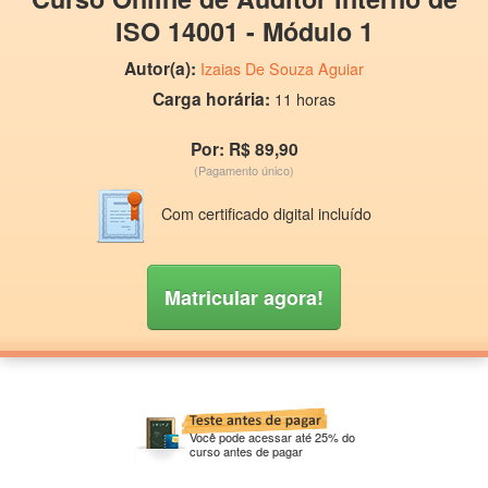
ISO 14001 - Módulo 1
Autor(a):
Izaias De Souza Aguiar
Carga horária:
11 horas
Por: R$ 89,90
(Pagamento único)
Com certificado digital incluído
Matricular agora!
Você pode acessar até 25% do
curso antes de pagar