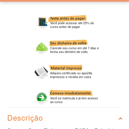
Você pode acessar até 25% do
curso antes de pagar
Cancele seu curso em até 7 dias e
tenha seu dinheiro de volta
Adquira certificado ou apostila
impressos e receba em casa
Você se matricula e já tem acesso
ao curso
Descrição