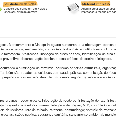
Cancele seu curso em até 7 dias e
Adquira certificado ou apost
tenha seu dinheiro de volta
impressos e receba em ca
ções, Monitoramento e Manejo Integrado apresenta uma abordagem técnica e
entes urbanos, residenciais, comerciais, industriais e institucionais. O cont
que favorecem infestações, inspeção de áreas críticas, identificação de sinais
to preventivo, documentação técnica e boas práticas de controle integrado.
riorizando a eliminação de atrativos, correção de falhas estruturais, organiz
 Também são tratados os cuidados com saúde pública, comunicação de risco
, preparando o aluno para atuar de forma mais segura, organizada e eficiente
dores urbanos; roedor urbano; infestação de roedores; infestação de rato; infes
jo integrado de roedores; manejo integrado de pragas; MIP; controle integra
ais de roedores; rato de telhado; ratazana; camundongo; controle de ratazan
 urbanas; saúde pública; segurança sanitária; saneamento ambiental; manejo