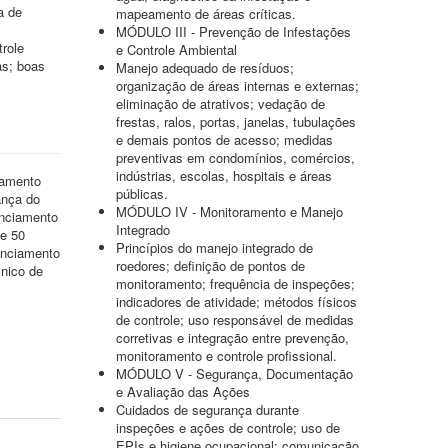
a de
mapeamento de áreas críticas.
MÓDULO III - Prevenção de Infestações
trole
e Controle Ambiental
as; boas
Manejo adequado de resíduos;
organização de áreas internas e externas;
eliminação de atrativos; vedação de
frestas, ralos, portas, janelas, tubulações
e demais pontos de acesso; medidas
preventivas em condomínios, comércios,
indústrias, escolas, hospitais e áreas
iamento
públicas.
ança do
MÓDULO IV - Monitoramento e Manejo
enciamento
Integrado
de 50
Princípios do manejo integrado de
enciamento
roedores; definição de pontos de
nico de
monitoramento; frequência de inspeções;
indicadores de atividade; métodos físicos
de controle; uso responsável de medidas
corretivas e integração entre prevenção,
monitoramento e controle profissional.
MÓDULO V - Segurança, Documentação
e Avaliação das Ações
Cuidados de segurança durante
inspeções e ações de controle; uso de
EPIs e higiene ocupacional; comunicação