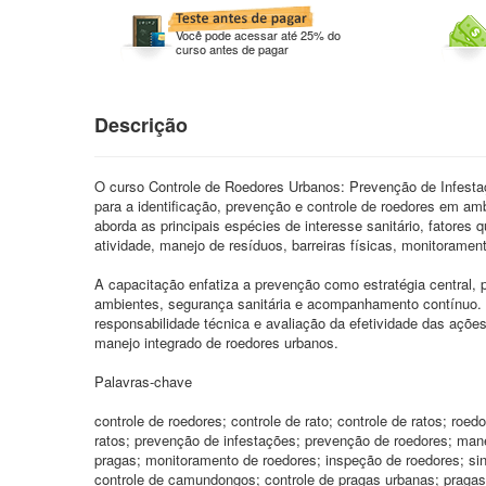
Você pode acessar até 25% do
curso antes de pagar
Descrição
O curso Controle de Roedores Urbanos: Prevenção de Infesta
para a identificação, prevenção e controle de roedores em ambi
aborda as principais espécies de interesse sanitário, fatores 
atividade, manejo de resíduos, barreiras físicas, monitoramen
A capacitação enfatiza a prevenção como estratégia central, p
ambientes, segurança sanitária e acompanhamento contínuo.
responsabilidade técnica e avaliação da efetividade das ações
manejo integrado de roedores urbanos.
Palavras-chave
controle de roedores; controle de rato; controle de ratos; roe
ratos; prevenção de infestações; prevenção de roedores; mane
pragas; monitoramento de roedores; inspeção de roedores; sin
controle de camundongos; controle de pragas urbanas; pragas