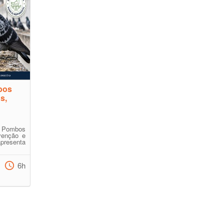
bos
s,
 Pombos
venção e
apresenta
6h