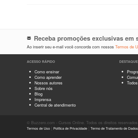
Receba promoções exclusivas em s
Ao inserir seu e-mail você concorda com nossos
Termos de 
ACESSO RÁPIDO
DESTAQUE
Como ensinar
Progra
Como aprender
Comun
Nossos autores
Todos
Sobre nós
Blog
Imprensa
Central de atendimento
© Buzzero.com - Cursos Online. Todos os direitos reservados
|
|
Termos de Uso
Política de Privacidade
Termo de Tratamento de Dados