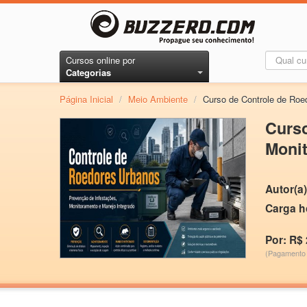
Cursos online por
Categorias
Página Inicial
/
Meio Ambiente
/
Curso de Controle de Roe
Curso
Monit
Autor(a)
Carga h
Por: R$ 
(Pagamento 