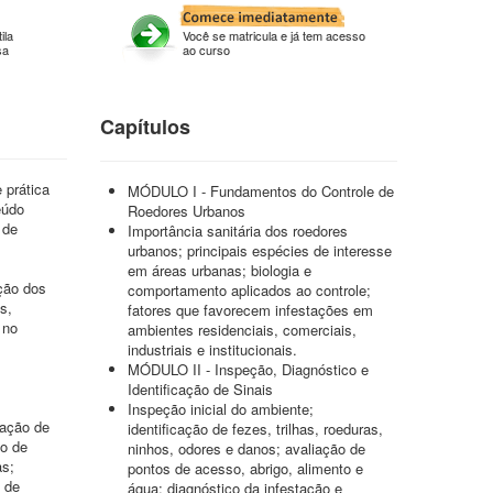
ila
Você se matricula e já tem acesso
sa
ao curso
Capítulos
 prática
MÓDULO I - Fundamentos do Controle de
eúdo
Roedores Urbanos
 de
Importância sanitária dos roedores
urbanos; principais espécies de interesse
em áreas urbanas; biologia e
ação dos
comportamento aplicados ao controle;
s,
fatores que favorecem infestações em
 no
ambientes residenciais, comerciais,
industriais e institucionais.
MÓDULO II - Inspeção, Diagnóstico e
Identificação de Sinais
Inspeção inicial do ambiente;
tação de
identificação de fezes, trilhas, roeduras,
do de
ninhos, odores e danos; avaliação de
as;
pontos de acesso, abrigo, alimento e
 de
água; diagnóstico da infestação e