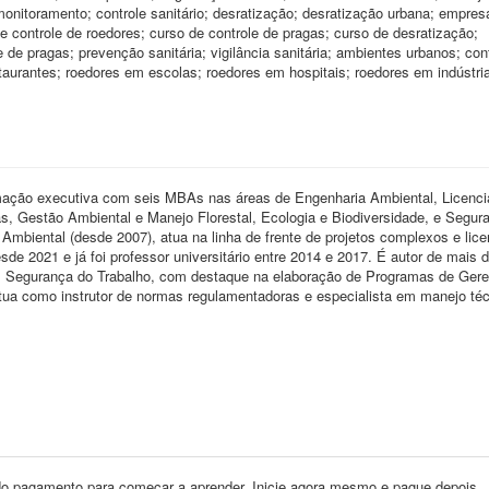
monitoramento; controle sanitário; desratização; desratização urbana; empres
de controle de roedores; curso de controle de pragas; curso de desratização;
de pragas; prevenção sanitária; vigilância sanitária; ambientes urbanos; con
aurantes; roedores em escolas; roedores em hospitais; roedores em indústri
mação executiva com seis MBAs nas áreas de Engenharia Ambiental, Licenc
 Gestão Ambiental e Manejo Florestal, Ecologia e Biodiversidade, e Segur
Ambiental (desde 2007), atua na linha de frente de projetos complexos e lic
e 2021 e já foi professor universitário entre 2014 e 2017. É autor de mais 
o em Segurança do Trabalho, com destaque na elaboração de Programas de Ger
ua como instrutor de normas regulamentadoras e especialista em manejo téc
o pagamento para começar a aprender. Inicie agora mesmo e pague depois.