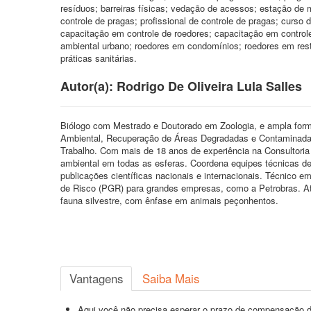
resíduos; barreiras físicas; vedação de acessos; estação de 
controle de pragas; profissional de controle de pragas; curso 
capacitação em controle de roedores; capacitação em controle 
ambiental urbano; roedores em condomínios; roedores em rest
práticas sanitárias.
Autor(a): Rodrigo De Oliveira Lula Salles
Biólogo com Mestrado e Doutorado em Zoologia, e ampla for
Ambiental, Recuperação de Áreas Degradadas e Contaminadas,
Trabalho. Com mais de 18 anos de experiência na Consultoria 
ambiental em todas as esferas. Coordena equipes técnicas desd
publicações científicas nacionais e internacionais. Técnic
de Risco (PGR) para grandes empresas, como a Petrobras. At
fauna silvestre, com ênfase em animais peçonhentos.
Vantagens
Saiba Mais
Aqui você não precisa esperar o prazo de compensação d