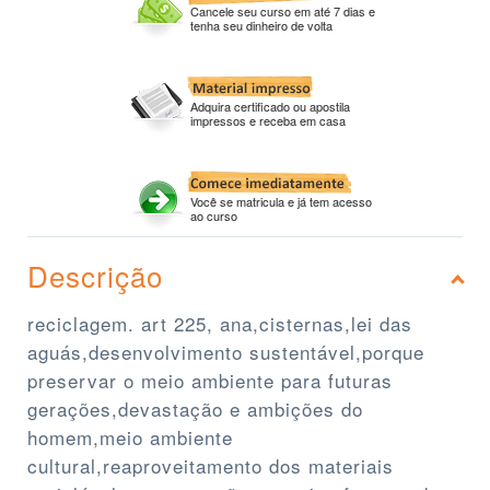
Cancele seu curso em até 7 dias e
tenha seu dinheiro de volta
Adquira certificado ou apostila
impressos e receba em casa
Você se matricula e já tem acesso
ao curso
Descrição
reciclagem. art 225, ana,cisternas,lei das
aguás,desenvolvimento sustentável,porque
preservar o meio ambiente para futuras
gerações,devastação e ambições do
homem,meio ambiente
cultural,reaproveitamento dos materiais