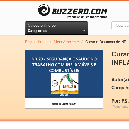
Cursos online por
Categorias
Página Inicial
/
Meio Ambiente
/
Curso a Distância de 
Curs
INFL
Autor(a)
Carga h
Por: R$ 
(Pagamento 