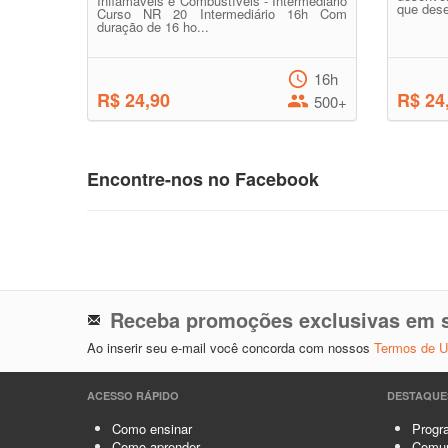
Inflamáveis e Combustíveis - Intermediário
que dese
Curso NR 20 Intermediário 16h Com
duração de 16 ho...
16h
R$ 24,90
R$ 24
500+
Encontre-nos no Facebook
Receba promoções exclusivas em s
Ao inserir seu e-mail você concorda com nossos
Termos de 
ACESSO RÁPIDO
DESTAQUE
Como ensinar
Progra
Como aprender
Comun