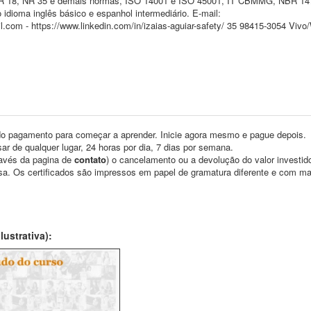
NR 18, NR 35 e demais normas, ISO 14001 e ISO 45001, IT CBMMG, NBR 14
ioma inglês básico e espanhol intermediário. E-mail:
.com - https://www.linkedin.com/in/izaias-aguiar-safety/ 35 98415-3054 Viv
o pagamento para começar a aprender. Inicie agora mesmo e pague depois.
ar de qualquer lugar, 24 horas por dia, 7 dias por semana.
través da pagina de
contato
) o cancelamento ou a devolução do valor investid
asa. Os certificados são impressos em papel de gramatura diferente e com m
ustrativa):