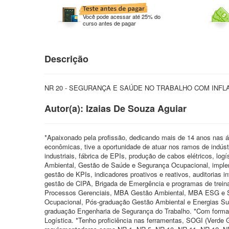
Você pode acessar até 25% do
curso antes de pagar
Descrição
NR 20 - SEGURANÇA E SAÚDE NO TRABALHO COM INFLA
Autor(a): Izaias De Souza Aguiar
*Apaixonado pela profissão, dedicando mais de 14 anos nas 
econômicas, tive a oportunidade de atuar nos ramos de indústr
industriais, fábrica de EPIs, produção de cabos elétricos, lo
Ambiental, Gestão de Saúde e Segurança Ocupacional, implem
gestão de KPIs, indicadores proativos e reativos, auditorias in
gestão de CIPA, Brigada de Emergência e programas de trei
Processos Gerenciais, MBA Gestão Ambiental, MBA ESG e Su
Ocupacional, Pós-graduação Gestão Ambiental e Energias Su
graduação Engenharia de Segurança do Trabalho. *Com form
Logística. *Tenho proficiência nas ferramentas, SOGI (Verde