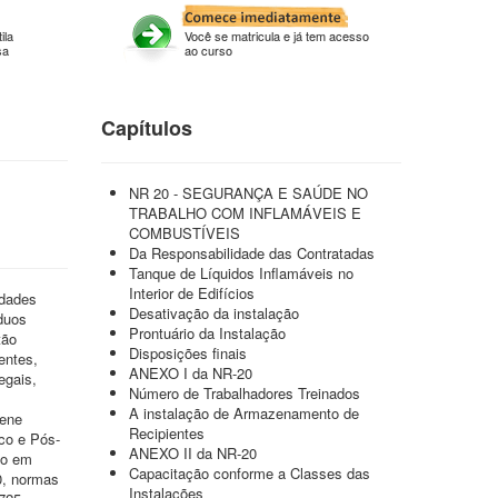
ila
Você se matricula e já tem acesso
sa
ao curso
Capítulos
NR 20 - SEGURANÇA E SAÚDE NO
TRABALHO COM INFLAMÁVEIS E
COMBUSTÍVEIS
Da Responsabilidade das Contratadas
Tanque de Líquidos Inflamáveis no
Interior de Edifícios
idades
Desativação da instalação
íduos
Prontuário da Instalação
tão
Disposições finais
entes,
ANEXO I da NR-20
egais,
Número de Trabalhadores Treinados
A instalação de Armazenamento de
iene
Recipientes
co e Pós-
ANEXO II da NR-20
co em
Capacitação conforme a Classes das
0, normas
Instalações