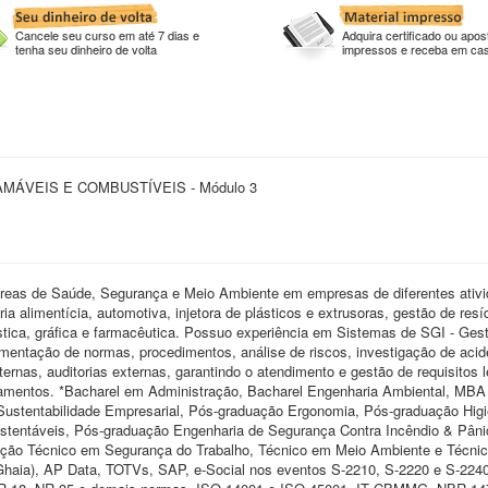
Cancele seu curso em até 7 dias e
Adquira certificado ou apost
tenha seu dinheiro de volta
impressos e receba em ca
MÁVEIS E COMBUSTÍVEIS - Módulo 3
áreas de Saúde, Segurança e Meio Ambiente em empresas de diferentes ativ
ia alimentícia, automotiva, injetora de plásticos e extrusoras, gestão de res
gística, gráfica e farmacêutica. Possuo experiência em Sistemas de SGI - Ges
entação de normas, procedimentos, análise de riscos, investigação de acid
ternas, auditorias externas, garantindo o atendimento e gestão de requisitos l
namentos. *Bacharel em Administração, Bacharel Engenharia Ambiental, MBA
stentabilidade Empresarial, Pós-graduação Ergonomia, Pós-graduação Hig
stentáveis, Pós-graduação Engenharia de Segurança Contra Incêndio & Pâni
ação Técnico em Segurança do Trabalho, Técnico em Meio Ambiente e Técni
 Ghaia), AP Data, TOTVs, SAP, e-Social nos eventos S-2210, S-2220 e S-224