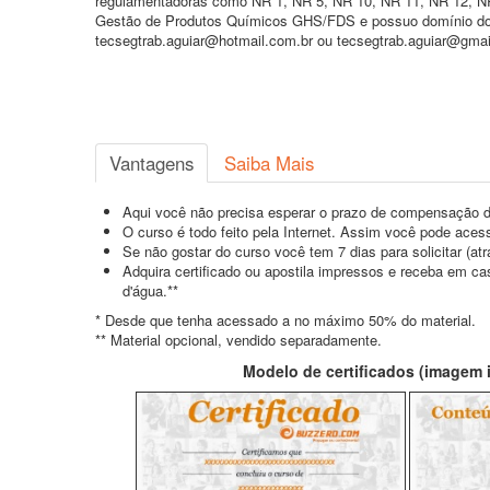
regulamentadoras como NR 1, NR 5, NR 10, NR 11, NR 12, 
Gestão de Produtos Químicos GHS/FDS e possuo domínio do id
tecsegtrab.aguiar@hotmail.com.br ou tecsegtrab.aguiar@gmail
Vantagens
Saiba Mais
Aqui você não precisa esperar o prazo de compensação d
O curso é todo feito pela Internet. Assim você pode acess
Se não gostar do curso você tem 7 dias para solicitar (a
Adquira certificado ou apostila impressos e receba em c
d'água.**
* Desde que tenha acessado a no máximo 50% do material.
** Material opcional, vendido separadamente.
Modelo de certificados (imagem il