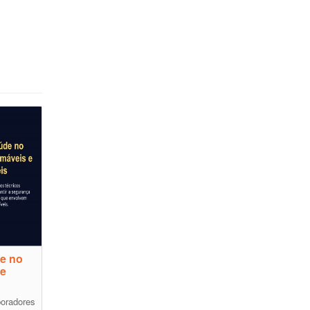
e no
 e
boradores