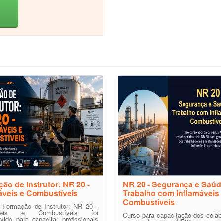
ão de Instrutor: NR 20 -
NR 20 - Segurança e Saúd
áveis e Combustíveis
Trabalho com Inflamáveis
Combustíveis
 Formação de Instrutor: NR 20 -
áveis e Combustíveis foi
Curso para capacitação dos cola
vido para capacitar profissionais