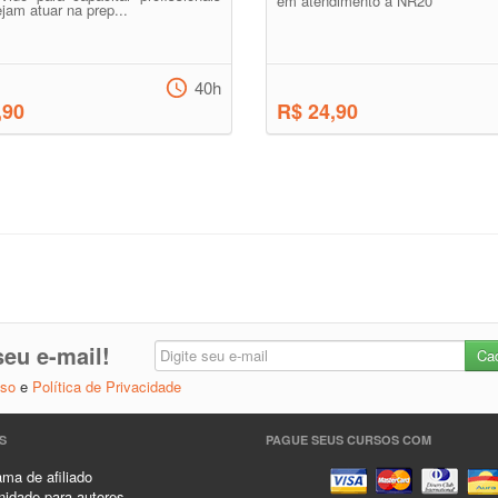
em atendimento a NR20
jam atuar na prep...
40h
,90
R$ 24,90
eu e-mail!
Uso
e
Política de Privacidade
S
PAGUE SEUS CURSOS COM
ma de afiliado
idade para autores