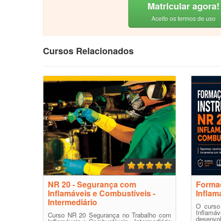
Matricular agora!
Aceito os termos de uso
Cursos Relacionados
NR 20 - Segurança com
Formaç
Inflamáveis e Combustíveis -
Inflam
Intermediário
O curso
Inflam
Curso NR 20 Segurança no Trabalho com
desenvol