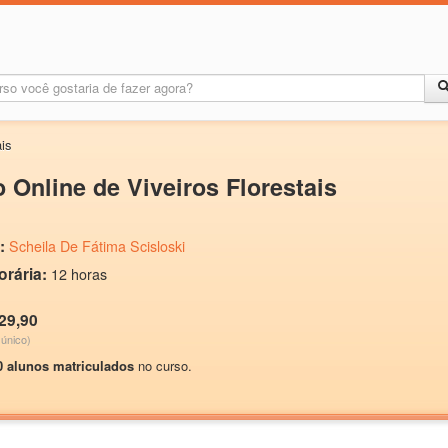
ais
 Online de Viveiros Florestais
:
Scheila De Fátima Scisloski
orária:
12 horas
29,90
único)
0 alunos matriculados
no curso.