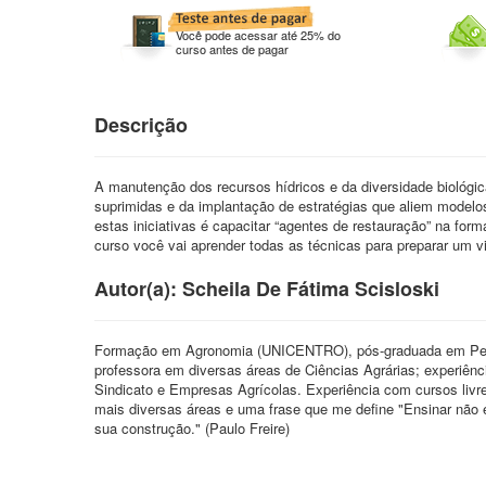
Você pode acessar até 25% do
curso antes de pagar
Descrição
A manutenção dos recursos hídricos e da diversidade biológic
suprimidas e da implantação de estratégias que aliem modelos
estas iniciativas é capacitar “agentes de restauração” na for
curso você vai aprender todas as técnicas para preparar um viv
Autor(a): Scheila De Fátima Scisloski
Formação em Agronomia (UNICENTRO), pós-graduada em Peda
professora em diversas áreas de Ciências Agrárias; experiênc
Sindicato e Empresas Agrícolas. Experiência com cursos liv
mais diversas áreas e uma frase que me define "Ensinar não é
sua construção." (Paulo Freire)