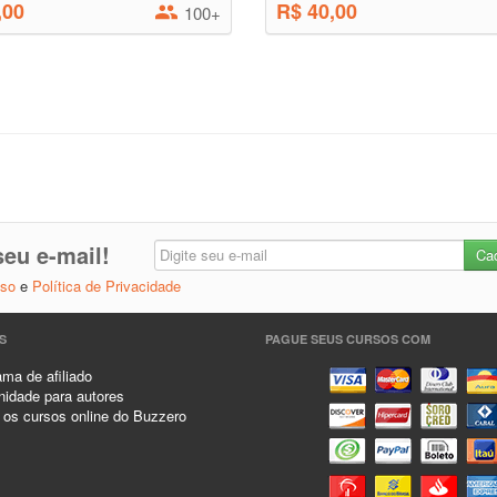
,00
R$ 40,00
100+
eu e-mail!
Uso
e
Política de Privacidade
S
PAGUE SEUS CURSOS COM
ma de afiliado
idade para autores
 os cursos online do Buzzero