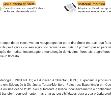
Cancele seu curso em até 7 dias e
Adquira certificado ou apost
tenha seu dinheiro de volta
impressos e receba em ca
a depende de iniciativas de recuperação de parte das áreas naturais que for
 de produção à conservação dos recursos naturais. O primeiro passo para via
mação de mudas, implantação e manutenção de viveiros florestais e agroflores
eiro florestal.
gogia (UNICENTRO) e Educação Ambiental (UFPR). Experiência profissio
ia em Educação à Distância; Tutora/Monitora; Palestras; Experiência em Coo
res onlines desde 2012. Sou autodidata e busco incansavelmente o conhecim
 transferir conhecimento, mas criar as possibilidades para a sua própria pro