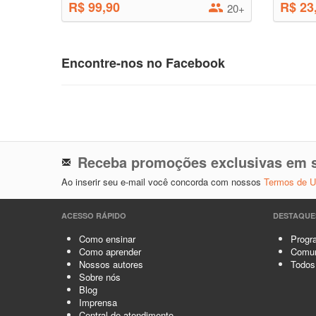
R$ 99,90
R$ 23
20+
Encontre-nos no Facebook
Receba promoções exclusivas em s
Ao inserir seu e-mail você concorda com nossos
Termos de 
ACESSO RÁPIDO
DESTAQUE
Como ensinar
Progra
Como aprender
Comun
Nossos autores
Todos
Sobre nós
Blog
Imprensa
Central de atendimento