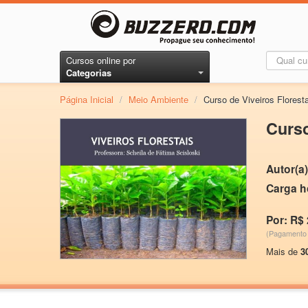
Cursos online por
Categorias
Página Inicial
/
Meio Ambiente
/
Curso de Viveiros Florest
Curso
Autor(a)
Carga h
Por: R$ 
(Pagamento 
Mais de
3