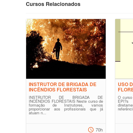
Cursos Relacionados
INSTRUTOR DE BRIGADA DE
USO D
INCÊNDIOS FLORESTAIS
FLORE
INSTRUTOR DE BRIGADA DE
O curso
INCÊNDIOS FLORESTAIS Neste curso de
EPI?s 
formação de Instrutores, vamos
diretam
proporcionar aos profissionais que já
referênc
atuam n...
70h