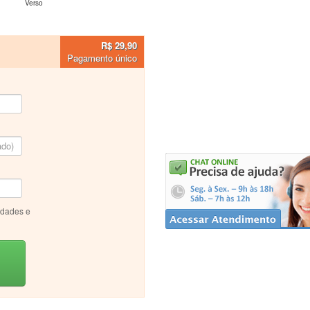
Verso
R$ 29,90
Pagamento único
idades e