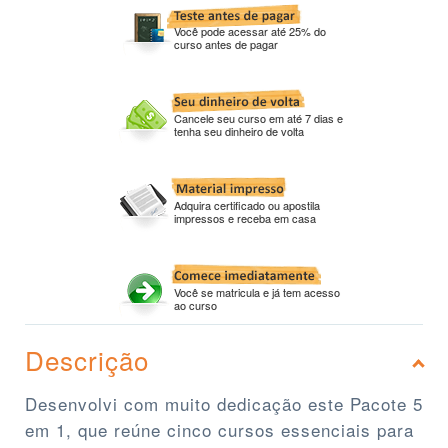
Você pode acessar até 25% do
curso antes de pagar
Cancele seu curso em até 7 dias e
tenha seu dinheiro de volta
Adquira certificado ou apostila
impressos e receba em casa
Você se matricula e já tem acesso
ao curso
Descrição
Desenvolvi com muito dedicação este Pacote 5
em 1, que reúne cinco cursos essenciais para