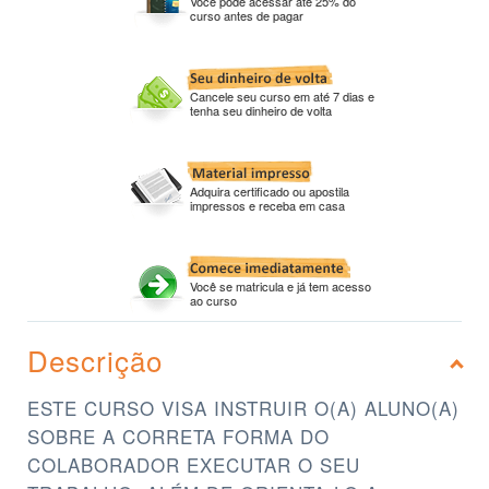
Você pode acessar até 25% do
curso antes de pagar
Cancele seu curso em até 7 dias e
tenha seu dinheiro de volta
Adquira certificado ou apostila
impressos e receba em casa
Você se matricula e já tem acesso
ao curso
Descrição
ESTE CURSO VISA INSTRUIR O(A) ALUNO(A)
SOBRE A CORRETA FORMA DO
COLABORADOR EXECUTAR O SEU