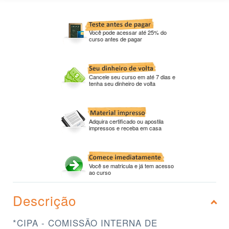
Você pode acessar até 25% do
curso antes de pagar
Cancele seu curso em até 7 dias e
tenha seu dinheiro de volta
Adquira certificado ou apostila
impressos e receba em casa
Você se matricula e já tem acesso
ao curso
Descrição
*CIPA - COMISSÃO INTERNA DE