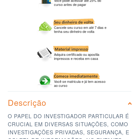
Você pode acessar até 25% do
curso antes de pagar
Cancele seu curso em até 7 dias e
tenha seu dinheiro de volta
Adquira certificado ou apostila
impressos e receba em casa
Você se matricula e já tem acesso
ao curso
Descrição
O PAPEL DO INVESTIGADOR PARTICULAR É
CRUCIAL EM DIVERSAS SITUAÇÕES, COMO
INVESTIGAÇÕES PRIVADAS, SEGURANÇA, E