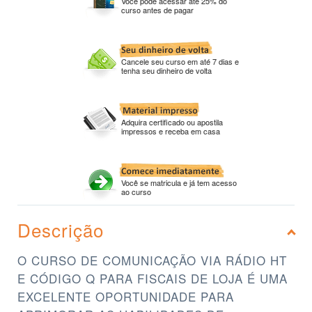
Você pode acessar até 25% do
curso antes de pagar
Cancele seu curso em até 7 dias e
tenha seu dinheiro de volta
Adquira certificado ou apostila
impressos e receba em casa
Você se matricula e já tem acesso
ao curso
Descrição
O CURSO DE COMUNICAÇÃO VIA RÁDIO HT
E CÓDIGO Q PARA FISCAIS DE LOJA É UMA
EXCELENTE OPORTUNIDADE PARA