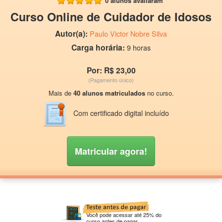
0 alunos avaliaram
Curso Online de Cuidador de Idosos
Autor(a):
Paulo Victor Nobre Silva
Carga horária:
9 horas
Por: R$ 23,00
(Pagamento único)
Mais de
40 alunos matriculados
no curso.
Com certificado digital incluído
Matricular agora!
Você pode acessar até 25% do
curso antes de pagar