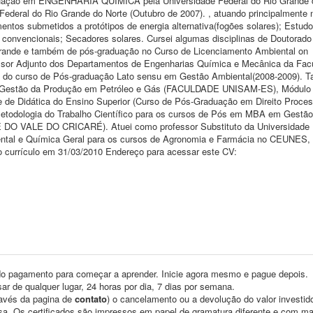
duação em ENGENHARIA QUÍMICA pela Universidade Federal do Rio Grande 
ederal do Rio Grande do Norte (Outubro de 2007). , atuando principalmente 
ntos submetidos a protótipos de energia alternativa(fogões solares); Estudo
 convencionais; Secadores solares. Cursei algumas disciplinas de Doutorad
rande e também de pós-graduação no Curso de Licenciamento Ambiental on
or Adjunto dos Departamentos de Engenharias Química e Mecânica da Fac
ojeto do curso de Pós-graduação Lato sensu em Gestão Ambiental(2008-2009).
de Gestão da Produção em Petróleo e Gás (FACULDADE UNISAM-ES), Módulo
e Didática do Ensino Superior (Curso de Pós-Graduação em Direito Process
ologia do Trabalho Científico para os cursos de Pós em MBA em Gestão
DO VALE DO CRICARÉ). Atuei como professor Substituto da Universidade 
umental e Química Geral para os cursos de Agronomia e Farmácia no CEUNES
do currículo em 31/03/2010 Endereço para acessar este CV:
o pagamento para começar a aprender. Inicie agora mesmo e pague depois.
ar de qualquer lugar, 24 horas por dia, 7 dias por semana.
través da pagina de
contato
) o cancelamento ou a devolução do valor investid
asa. Os certificados são impressos em papel de gramatura diferente e com m