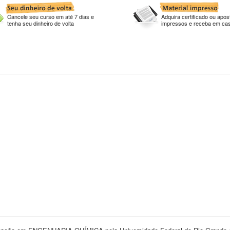
Cancele seu curso em até 7 dias e
Adquira certificado ou apost
tenha seu dinheiro de volta
impressos e receba em ca