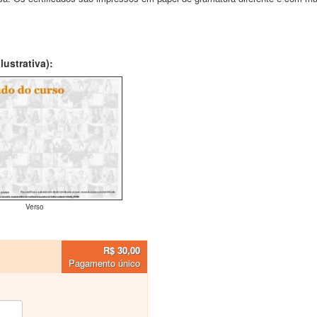
ustrativa):
Verso
R$ 30,00
Pagamento único