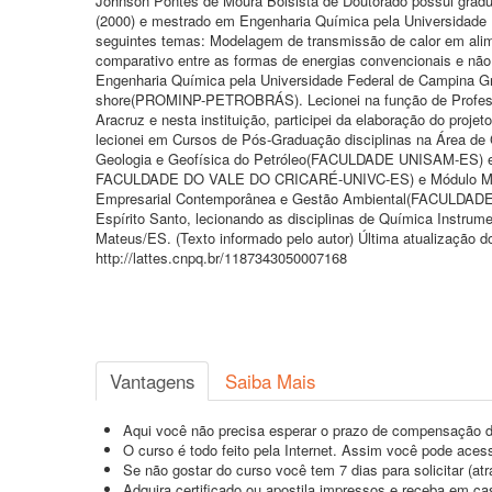
Johnson Pontes de Moura Bolsista de Doutorado possui gra
(2000) e mestrado em Engenharia Química pela Universidade F
seguintes temas: Modelagem de transmissão de calor em alime
comparativo entre as formas de energias convencionais e não
Engenharia Química pela Universidade Federal de Campina G
shore(PROMINP-PETROBRÁS). Lecionei na função de Profess
Aracruz e nesta instituição, participei da elaboração do pr
lecionei em Cursos de Pós-Graduação disciplinas na Área 
Geologia e Geofísica do Petróleo(FACULDADE UNISAM-ES) e d
FACULDADE DO VALE DO CRICARÉ-UNIVC-ES) e Módulo Metod
Empresarial Contemporânea e Gestão Ambiental(FACULDADE 
Espírito Santo, lecionando as disciplinas de Química Instr
Mateus/ES. (Texto informado pelo autor) Última atualização 
http://lattes.cnpq.br/1187343050007168
Vantagens
Saiba Mais
Aqui você não precisa esperar o prazo de compensação d
O curso é todo feito pela Internet. Assim você pode acess
Se não gostar do curso você tem 7 dias para solicitar (a
Adquira certificado ou apostila impressos e receba em c