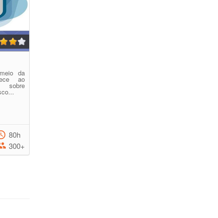
meio da
rece ao
o sobre
co...
80h
300+