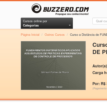
Cursos online por
Categorias
Página Inicial
/
Outros Cursos
/
Curso a Distância d
Curs
DE P
Autor(a)
Carga h
Por: R$ 
(Pagamento 