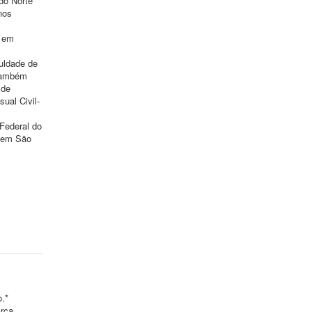
do Norte
nos
o em
uldade de
 Também
 de
ual Civil-
Federal do
, em São
o.*
arca