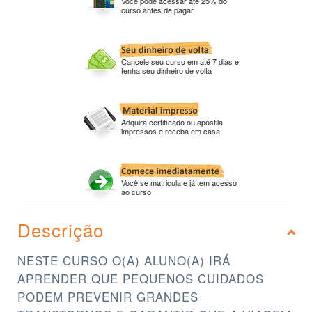
Você pode acessar até 25% do
curso antes de pagar
Cancele seu curso em até 7 dias e
tenha seu dinheiro de volta
Adquira certificado ou apostila
impressos e receba em casa
Você se matricula e já tem acesso
ao curso
Descrição
NESTE CURSO O(A) ALUNO(A) IRÁ
APRENDER QUE PEQUENOS CUIDADOS
PODEM PREVENIR GRANDES