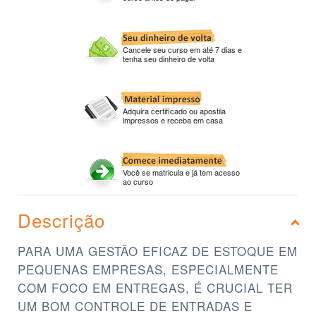
Cancele seu curso em até 7 dias e
tenha seu dinheiro de volta
Adquira certificado ou apostila
impressos e receba em casa
Você se matricula e já tem acesso
ao curso
Descrição
PARA UMA GESTÃO EFICAZ DE ESTOQUE EM
PEQUENAS EMPRESAS, ESPECIALMENTE
COM FOCO EM ENTREGAS, É CRUCIAL TER
UM BOM CONTROLE DE ENTRADAS E