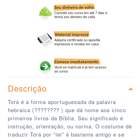
Cancele seu curso em até 7 dias e
tenha seu dinheiro de volta
Adquira certificado ou apostila
impressos e receba em casa
Você se matricula e já tem acesso
ao curso
Descrição
Torá é a forma aportuguesada da palavra
hebraica (???????? ) que dá nome aos cinco
primeiros livros da Bíblia. Seu significado é
instrução, orientação, ou norma. O costume de
traduzir Torá por “lei” é bastante antigo e se